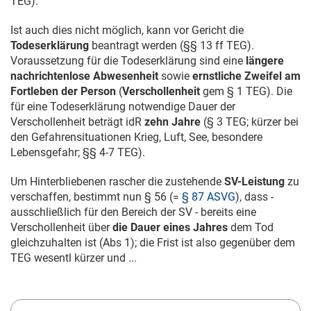
TEG).
Ist auch dies nicht möglich, kann vor Gericht die
Todeserklärung
beantragt werden (§§ 13 ff TEG).
Voraussetzung für die Todeserklärung sind eine
längere
nachrichtenlose Abwesenheit
sowie
ernstliche Zweifel am
Fortleben der Person
(
Verschollenheit
gem § 1 TEG). Die
für eine Todeserklärung notwendige Dauer der
Verschollenheit beträgt idR
zehn Jahre
(§ 3 TEG; kürzer bei
den Gefahrensituationen Krieg, Luft, See, besondere
Lebensgefahr; §§ 4-7 TEG).
Um Hinterbliebenen rascher die zustehende
SV-Leistung
zu
verschaffen, bestimmt nun § 56 (=
§ 87 ASVG
), dass -
ausschließlich für den Bereich der SV - bereits eine
Verschollenheit über
die Dauer eines Jahres
dem Tod
gleichzuhalten ist (Abs 1); die Frist ist also gegenüber dem
TEG wesentl kürzer und ...