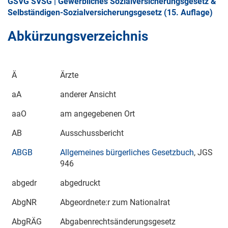
GSVG SVSG | Gewerbliches Sozialversicherungsgesetz &
Selbständigen-Sozialversicherungsgesetz (15. Auflage)
Abkürzungsverzeichnis
Ä
Ärzte
aA
anderer Ansicht
aaO
am angegebenen Ort
AB
Ausschussbericht
ABGB
Allgemeines bürgerliches Gesetzbuch
, JGS
946
abgedr
abgedruckt
AbgNR
Abgeordnete:r zum Nationalrat
AbgRÄG
Abgabenrechtsänderungsgesetz