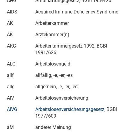
AHG
Amtshaftungsgesetz, BGBl
1949/20
AIDS
Acquired Immune Deficiency Syndrome
AK
Arbeiterkammer
ÄK
Ärztekammer(n)
AKG
Arbeiterkammergesetz 1992, BGBl
1991/626
ALG
Arbeitslosengeld
allf
allfällig, ‑e, ‑er, ‑es
allg
allgemein, ‑e, ‑er, ‑es
AlV
Arbeitslosenversicherung
AlVG
Arbeitslosenversicherungsgesetz
, BGBl
1977/609
aM
anderer Meinung