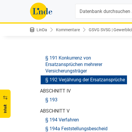
BerufsanfängerInnen
Suche
§ 189d Monitoring
ABSCHNITT III Schadenersatz und
Haftung
LinDa
Kommentare
GSVG SVSG | Gewerblich
§ 190 Übergang von
Schadenersatzansprüchen auf den
Versicherungsträger
§ 191 Konkurrenz von
Ersatzansprüchen mehrerer
Versicherungsträger
§ 192 Verjährung der Ersatzansprüche
ABSCHNITT IV
§ 193
Inhalt
ABSCHNITT V
§ 194 Verfahren
§ 194a Feststellungsbescheid