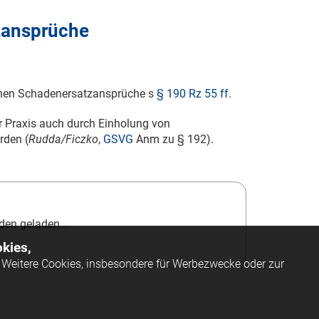
tzansprüche
enen Schadenersatzansprüche s
§ 190 Rz 55 ff
.
er Praxis auch durch Einholung von
rden (
Rudda/Ficzko
,
GSVG
Anm zu § 192).
en geladen...
kies,
Weitere Cookies, insbesondere für Werbezwecke oder zur