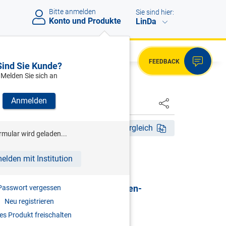
Bitte anmelden
Sie sind hier:
Konto und Produkte
LinDa
FEEDBACK
Sind Sie Kunde?
Melden Sie sich an
Anmelden
HSTER
Akt. Aufl. 2026
Fassungsvergleich
rmular wird geladen...
HRSG)
elden mit Institution
G | Gewerbliches
sicherungsgesetz & Selbständigen-
Passwort vergessen
sicherungsgesetz
Neu registrieren
s Produkt freischalten
mentar