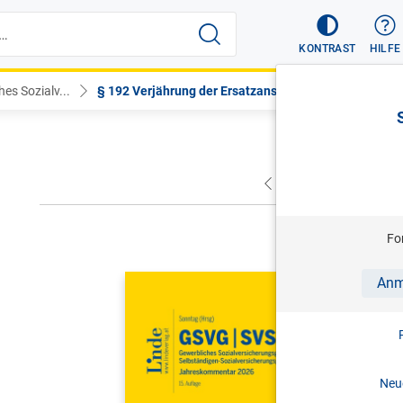
KONTRAST
HILFE
es Sozialv...
§ 192 Verjährung der Ersatzanspr...
VORHERIGER
NÄC
Fo
SONNTAG (
Anm
GSVG SVS
Sozialver
Sozialver
Neue
Jahreskom