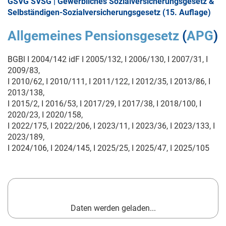
GSVG SVSG | Gewerbliches Sozialversicherungsgesetz &
Selbständigen-Sozialversicherungsgesetz (15. Auflage)
Allgemeines Pensionsgesetz
(
APG
)
BGBl
I 2004/142
idF
I 2005/132
,
I 2006/130
,
I 2007/31
,
I
2009/83
,
I 2010/62
,
I 2010/111
,
I 2011/122
,
I 2012/35
,
I 2013/86
,
I
2013/138
,
I 2015/2,
I 2016/53
,
I 2017/29
,
I 2017/38
,
I 2018/100
,
I
2020/23
,
I 2020/158
,
I 2022/175
,
I 2022/206
,
I 2023/11
,
I 2023/36
,
I 2023/133
,
I
2023/189
,
I 2024/106
,
I 2024/145
,
I 2025/25
,
I 2025/47
,
I 2025/105
Daten werden geladen...