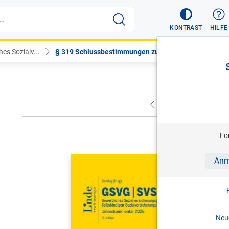
KONTRAST
HILFE
es Sozialv...
§ 319 Schlussbestimmungen zu Art...
VORHERIGER
NÄC
Fo
SONNTAG (
Anm
GSVG SVS
Sozialver
Sozialver
Neue
Jahreskom