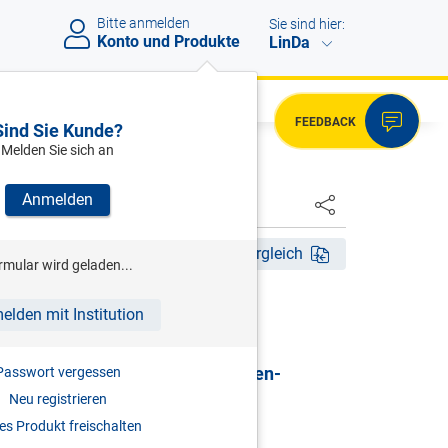
Bitte anmelden
Sie sind hier:
Konto und Produkte
LinDa
FEEDBACK
Sind Sie Kunde?
Melden Sie sich an
Anmelden
HSTER
Akt. Aufl. 2026
Fassungsvergleich
rmular wird geladen...
HRSG)
elden mit Institution
G | Gewerbliches
sicherungsgesetz & Selbständigen-
Passwort vergessen
sicherungsgesetz
Neu registrieren
s Produkt freischalten
mentar