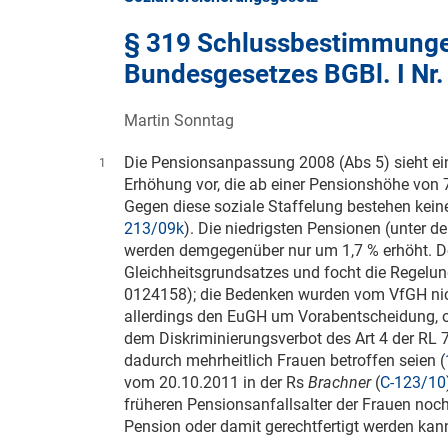
§ 319 Schlussbestimmungen
Bundesgesetzes BGBl. I Nr.
Martin Sonntag
Die Pensionsanpassung 2008 (Abs 5) sieht ei
1
Erhöhung vor, die ab einer Pensionshöhe von 74
Gegen diese soziale Staffelung bestehen kein
213/09k
). Die niedrigsten Pensionen (unter 
werden demgegenüber nur um 1,7 % erhöht. De
Gleichheitsgrundsatzes und focht die Regelu
0124158); die Bedenken wurden vom VfGH nich
allerdings den EuGH um Vorabentscheidung, o
dem Diskriminierungsverbot des Art 4 der RL
dadurch mehrheitlich Frauen betroffen seien (
vom
20.10.2011
in der Rs
Brachner
(
C-123/10
früheren Pensionsanfallsalter der Frauen noc
Pension oder damit gerechtfertigt werden kann