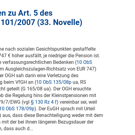
 zu Art. 5 des
 101/2007 (33. Novelle)
ne nach sozialen Gesichtspunkten gestaffelte
7 € höher ausfällt, je niedriger die Pension ist.
e verfassungsrechtlichen Bedenken (
10 ObS
dem Ausgleichszulagen-Richtsatz von EUR 747)
r OGH sah darin eine Verletzung des
ng beim VfGH an (
10 ObS 135/08p
ua, RS
t geteilt (
G 165/08
ua). Der OGH ersuchte
b die Regelung hins der Kleinstpensionen mit
 79/7/EWG (vgl
§ 130 Rz 4 f
) vereinbar sei, weil
10 ObS 178/09p
). Der EuGH sprach mit Urteil
) aus, dass diese Benachteiligung weder mit dem
h mit der bei ihnen längeren Bezugsdauer der
, dass auch d...