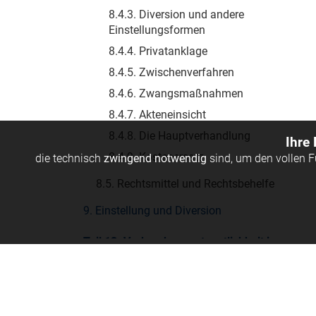
8.4.3. Diversion und andere
Einstellungsformen
8.4.4. Privatanklage
8.4.5. Zwischenverfahren
8.4.6. Zwangsmaßnahmen
8.4.7. Akteneinsicht
8.4.8. Die Hauptverhandlung
Ihre
8.4.9. Kostenersatz
die technisch
zwingend notwendig
sind, um den vollen 
8.5. Rechtsmittel und Rechtsbehelfe
9. Einstellung und Diversion
Teil 13: Verbandsverantwortlichkeit im
Medizinstrafrecht
Teil 14: Folgen der Verurteilung im
Medizinstrafrecht
© Linde Verlag Ges.m.b.H.