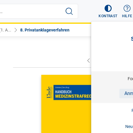
KONTRAST
HILFE
. A...
8. Privatanklageverfahren
VORHERIGER
NÄC
SCHÖNBORN
Fo
Handbuch 
Anm
1. Aufl. 
Print-ISBN:
Neue