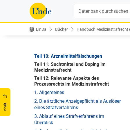
strafrechtlicher Sicht
Suche
Teil 6: Urkundendelikte
Teil 7: Wirtschaftsstrafrechtliche Risiken
im Gesundheitswesen
LinDa
Bücher
Handbuch Medizinstrafrecht (1
Teil 8: Korruptionsstrafrecht im
Gesundheitswesen
Teil 9: Amtsdelikte im Gesundheitswesen
Teil 10: Arzneimittelfälschungen
Teil 11: Suchtmittel und Doping im
Medizinstrafrecht
Teil 12: Relevante Aspekte des
Prozessrechts im Medizinstrafrecht
1. Allgemeines
2. Die ärztliche Anzeigepflicht als Auslöser
Inhalt
eines Strafverfahrens
3. Ablauf eines Strafverfahrens im
Überblick