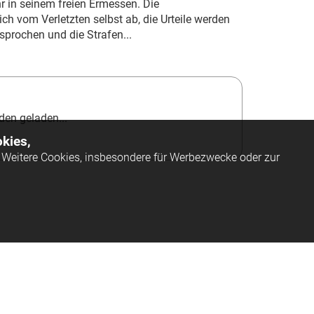
hr in seinem freien Ermessen. Die
ch vom Verletzten selbst ab, die Urteile werden
sprochen und die Strafen...
en geladen...
kies,
Weitere Cookies, insbesondere für Werbezwecke oder zur
ssum
AGB
Datenschutz
Barrierefreiheit