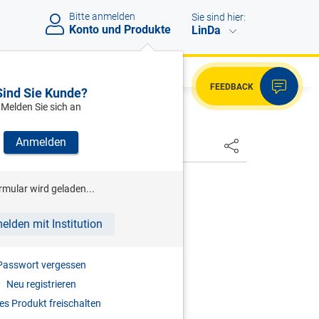
Bitte anmelden
Sie sind hier:
Konto und Produkte
LinDa
FEEDBACK
Sind Sie Kunde?
Melden Sie sich an
Anmelden
HSTER
/KERN (HRSG)
rmular wird geladen...
Medizinstrafrecht
elden mit Institution
2026
Passwort vergessen
978-3-7073-5430-0
Neu registrieren
s Produkt freischalten