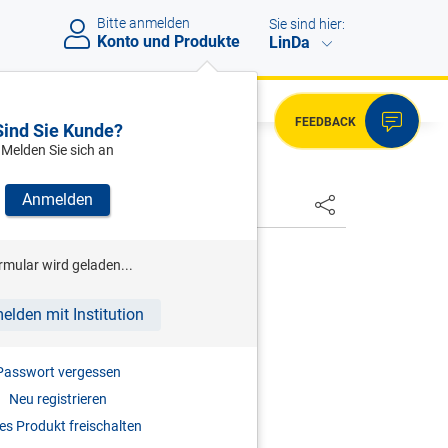
Bitte anmelden
Sie sind hier:
Konto und Produkte
LinDa
FEEDBACK
Sind Sie Kunde?
Melden Sie sich an
Anmelden
HSTER
/KERN (HRSG)
rmular wird geladen...
Medizinstrafrecht
elden mit Institution
2026
Passwort vergessen
978-3-7073-5430-0
Neu registrieren
s Produkt freischalten