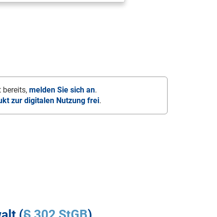
 bereits,
melden Sie sich an
.
ukt zur digitalen Nutzung frei
.
lt (
§ 302 StGB
)