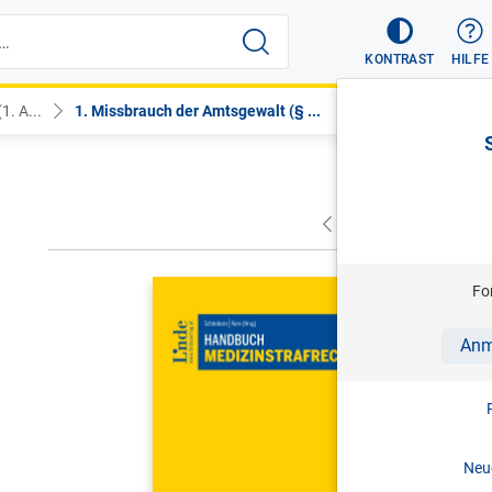
KONTRAST
HILFE
. A...
1. Missbrauch der Amtsgewalt (§ ...
VORHERIGER
NÄC
SCHÖNBORN
Fo
Handbuch 
Anm
1. Aufl. 
Print-ISBN:
Neue