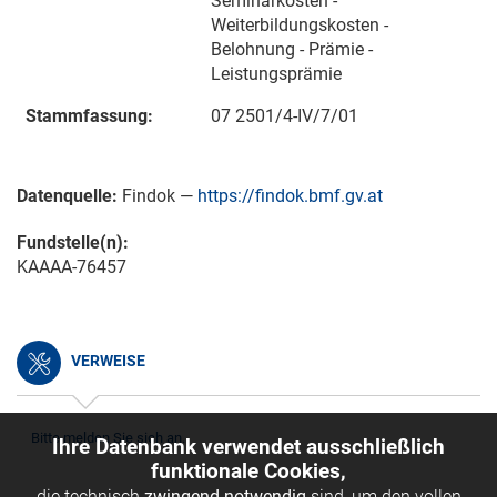
Seminarkosten -
Weiterbildungskosten -
Belohnung - Prämie -
Leistungsprämie
Stammfassung:
07 2501/4-IV/7/01
Datenquelle:
Findok —
https://findok.bmf.gv.at
Fundstelle(n):
KAAAA-76457
VERWEISE
Bitte melden Sie sich an.
Ihre Datenbank verwendet ausschließlich
funktionale Cookies,
die technisch
zwingend notwendig
sind, um den vollen