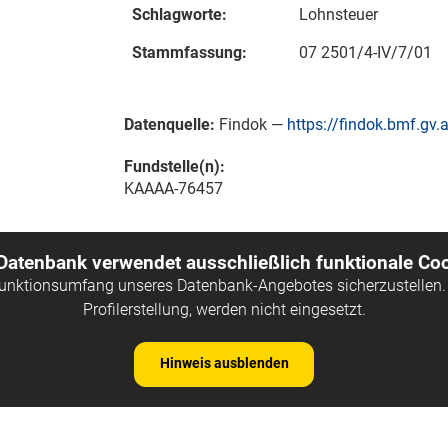
Schlagworte:
Lohnsteuer
Stammfassung:
07 2501/4-IV/7/01
Datenquelle:
Findok —
https://findok.bmf.gv.a
Fundstelle(n):
KAAAA-76457
 Datenbank verwendet ausschließlich funktionale Coo
Funktionsumfang unseres Datenbank-Angebotes sicherzustellen. 
Profilerstellung, werden nicht eingesetzt.
Hinweis ausblenden