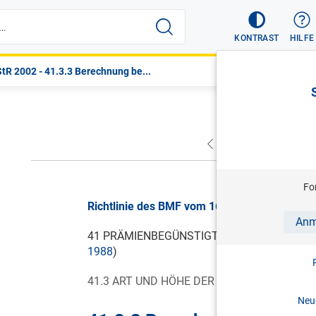
KONTRAST
HILFE
tR 2002 - 41.3.3 Berechnung be...
VORHERIGER
NÄC
Fo
Richtlinie des BMF vom 16.12.2005, LStR 20
Anm
41 PRÄMIENBEGÜNSTIGTE ZUKUNFTSVORSO
1988
)
41.3 ART UND HÖHE DER FÖRDERUNG
Neue