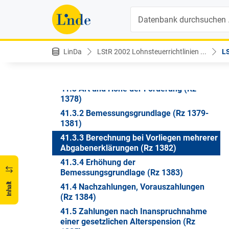
Übertragungen von angesparten Beträgen
Suche
(Rz 1373-1374)
41.1.7 Sonderregelung für
Steuerpflichtige, die das 50. Lebensjahr
vollendet haben (Rz 1375)
LinDa
LStR 2002 Lohnsteuerrichtlinien ...
LS
41.2 Abgabenerklärung (§ 108g Abs. 3
EStG 1988) (Rz 1376-1377)
41.3 Art und Höhe der Förderung (Rz
1378)
41.3.2 Bemessungsgrundlage (Rz 1379-
1381)
41.3.3 Berechnung bei Vorliegen mehrerer
Abgabenerklärungen (Rz 1382)
41.3.4 Erhöhung der
Bemessungsgrundlage (Rz 1383)
Inhalt
41.4 Nachzahlungen, Vorauszahlungen
(Rz 1384)
41.5 Zahlungen nach Inanspruchnahme
einer gesetzlichen Alterspension (Rz