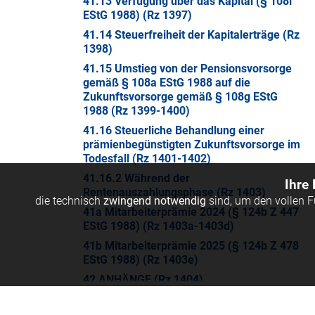
41.13 Verfügung über das Kapital (§ 108i
EStG 1988) (Rz 1397)
41.14 Steuerfreiheit der Kapitalerträge (Rz
1398)
41.15 Umstieg von der Pensionsvorsorge
gemäß § 108a EStG 1988 auf die
Zukunftsvorsorge gemäß § 108g EStG
1988 (Rz 1399-1400)
41.16 Steuerliche Behandlung einer
prämienbegünstigten Zukunftsvorsorge im
Todesfall (Rz 1401-1402)
41.16.2 Während der
Ihre
Rentenauszahlungsphase (Rz 1403)
die technisch
zwingend notwendig
sind, um den vollen 
41a Mitarbeiterprämie 2024 (§ 124b Z 447
EStG 1988) (Rz 1403a-1403d)
41b Mitarbeiterprämie 2025 (§ 124b Z 478
EStG 1988) (Rz 1403e)
42 ANHÄNGE (Rz 1404)
42.2 Tages- und Nächtigungsgelder bei
Auslandsdienstreisen (Höchststufe in