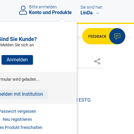
Bitte anmelden
Sie sind hier:
Konto und Produkte
LinDa
FEEDBACK
Sind Sie Kunde?
Melden Sie sich an
Anmelden
HSTER
rmular wird geladen...
02, 07 2501/4-IV/7/01
elden mit Institution
RGE (
§ 108G ESTG 1988
BIS
§ 108I ESTG
Passwort vergessen
Neu registrieren
s Produkt freischalten