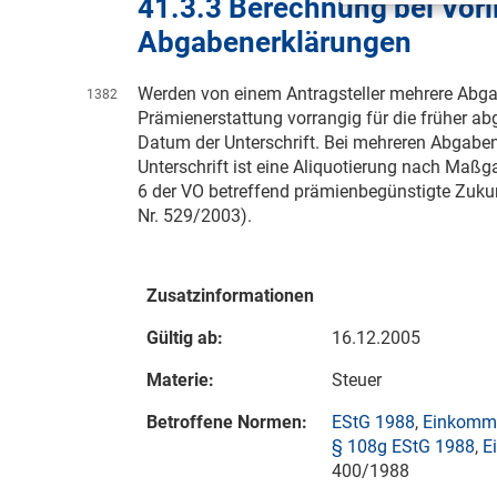
41.3.3 Berechnung bei Vorl
Abgabenerklärungen
Werden von einem Antragsteller mehrere Abga
1382
Prämienerstattung vorrangig für die früher 
Datum der Unterschrift. Bei mehreren Abgab
Unterschrift ist eine Aliquotierung nach M
6 der VO betreffend prämienbegünstigte Zuk
Nr. 529/2003).
Zusatzinformationen
Gültig ab:
16.12.2005
Materie:
Steuer
Betroffene Normen:
EStG 1988
,
Einkomme
§ 108g EStG 1988
,
E
400/1988