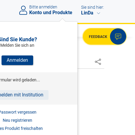
Bitte anmelden
Sie sind hier:
Konto und Produkte
LinDa
FEEDBACK
Sind Sie Kunde?
Melden Sie sich an
Anmelden
HSTER
rmular wird geladen...
02, 2024-0.859.433
elden mit Institution
Passwort vergessen
Neu registrieren
s Produkt freischalten