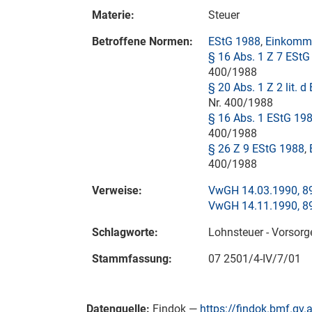
Materie:
Steuer
Betroffene Normen:
EStG 1988
,
Einkomme
§ 16 Abs. 1 Z 7 EStG
400/1988
§ 20 Abs. 1 Z 2 lit. 
Nr. 400/1988
§ 16 Abs. 1 EStG 19
400/1988
§ 26 Z 9 EStG 1988
,
400/1988
Verweise:
VwGH 14.03.1990, 8
VwGH 14.11.1990, 8
Schlagworte:
Lohnsteuer - Vorso
Stammfassung:
07 2501/4-IV/7/01
Datenquelle:
Findok —
https://findok.bmf.gv.a