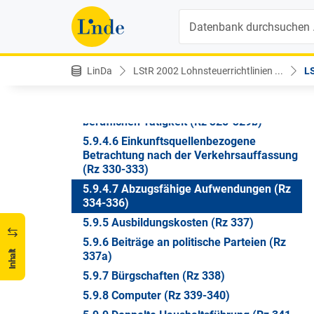
5.9 ABC der Werbungskosten
Suche
5.9.2 Arbeitskleidung (Rz 322-323)
5.9.3 Arbeitsmittel
5.9.4 Arbeitszimmer im Wohnungsverband
LinDa
LStR 2002 Lohnsteuerrichtlinien ...
LS
(Rz 324-327)
5.9.4.4 Abzugsfähigkeit bei Mittelpunkt
der gesamten betrieblichen und
beruflichen Tätigkeit (Rz 328-329b)
5.9.4.6 Einkunftsquellenbezogene
Betrachtung nach der Verkehrsauffassung
(Rz 330-333)
5.9.4.7 Abzugsfähige Aufwendungen (Rz
334-336)
5.9.5 Ausbildungskosten (Rz 337)
5.9.6 Beiträge an politische Parteien (Rz
Inhalt
337a)
5.9.7 Bürgschaften (Rz 338)
5.9.8 Computer (Rz 339-340)