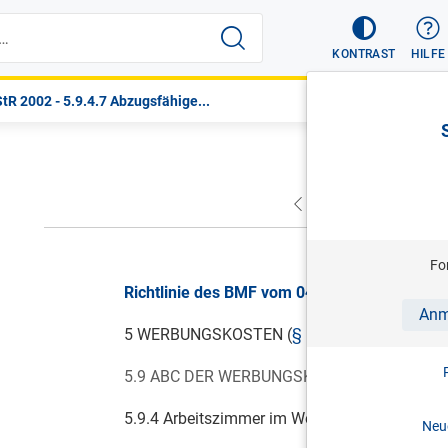
KONTRAST
HILFE
tR 2002 - 5.9.4.7 Abzugsfähige...
VORHERIGER
NÄC
Fo
Richtlinie des BMF vom 04.12.2024, LStR 20
Anm
5 WERBUNGSKOSTEN (
§ 16 ESTG 1988
)
5.9 ABC DER WERBUNGSKOSTEN
5.9.4 Arbeitszimmer im Wohnungsverband
Neue