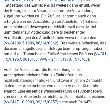
Tatbestand des Zufließens ist weiters dann erfüllt, wenn
der Betrag einer im Voraus bestimmten Verwendung
zugeführt worden ist. Ein Zufluss ist somit auch dann
erfolgt, wenn die Auszahlung von Arbeitslohn (Teil des
Arbeitslohnes) deswegen unterbleibt, weil diese Mittel
unmittelbar zur Abdeckung bereits bestehender
Verpflichtungen des Arbeitnehmers verwendet werden
(
VwGH 30.5.1989, 86/14/0062
). Das weitere Schicksal, das
die einmal zugeflossenen Beträge beim Empfänger haben,
hat auf die Tatsache des Zufließens keinen Einfluss (
VwGH
15.9.1967, 0618/67
;
VwGH 24.11.1970, 1573/68
).
Auch der Verzicht auf die Rückzahlung eines
Arbeitgeberdarlehens führt zu Einkünften aus
nichtselbständiger Tätigkeit, und zwar in jenem Zeitpunkt,
in dem der Arbeitnehmer von diesem Verzicht Kenntnis
erlangt. Eine einseitige Willenserklärung des Arbeitgebers,
von der der Arbeitnehmer nichts weiß, ist nicht ausreichend
(
VwGH 7.10.2003, 99/15/0257
; siehe auch Rz 647).