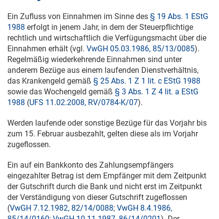
Ein Zufluss von Einnahmen im Sinne des
§ 19 Abs. 1 EStG
1988
erfolgt in jenem Jahr, in dem der Steuerpflichtige
rechtlich und wirtschaftlich die Verfügungsmacht über die
Einnahmen erhält (vgl.
VwGH 05.03.1986, 85/13/0085
).
Regelmäßig wiederkehrende Einnahmen sind unter
anderem Bezüge aus einem laufenden Dienstverhältnis,
das Krankengeld gemäß
§ 25 Abs. 1 Z 1 lit. c EStG 1988
sowie das Wochengeld gemäß
§ 3 Abs. 1 Z 4 lit. a EStG
1988
(
UFS 11.02.2008, RV/0784-K/07
).
Werden laufende oder sonstige Bezüge für das Vorjahr bis
zum 15. Februar ausbezahlt, gelten diese als im Vorjahr
zugeflossen.
Ein auf ein Bankkonto des Zahlungsempfängers
eingezahlter Betrag ist dem Empfänger mit dem Zeitpunkt
der Gutschrift durch die Bank und nicht erst im Zeitpunkt
der Verständigung von dieser Gutschrift zugeflossen
(
VwGH 7.12.1982, 82/14/0088
;
VwGH 8.4.1986,
85/14/0160
;
VwGH 10.11.1987, 86/14/0201
). Der