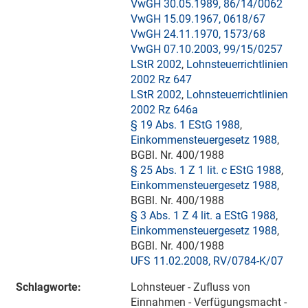
VwGH 30.05.1989, 86/14/0062
VwGH 15.09.1967, 0618/67
VwGH 24.11.1970, 1573/68
VwGH 07.10.2003, 99/15/0257
LStR 2002
,
Lohnsteuerrichtlinien
2002 Rz 647
LStR 2002
,
Lohnsteuerrichtlinien
2002 Rz 646a
§ 19 Abs. 1 EStG 1988
,
Einkommensteuergesetz 1988
,
BGBl. Nr. 400/1988
§ 25 Abs. 1 Z 1 lit. c EStG 1988
,
Einkommensteuergesetz 1988
,
BGBl. Nr. 400/1988
§ 3 Abs. 1 Z 4 lit. a EStG 1988
,
Einkommensteuergesetz 1988
,
BGBl. Nr. 400/1988
UFS 11.02.2008, RV/0784-K/07
Schlagworte:
Lohnsteuer - Zufluss von
Einnahmen - Verfügungsmacht -