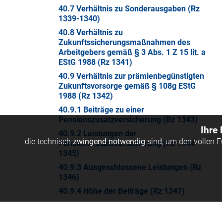
40.7 Verhältnis zu Sonderausgaben (Rz
1339-1340)
40.8 Verhältnis zu
Zukunftssicherungsmaßnahmen des
Arbeitgebers gemäß § 3 Abs. 1 Z 15 lit. a
EStG 1988 (Rz 1341)
40.9 Verhältnis zur prämienbegünstigten
Zukunftsvorsorge gemäß § 108g EStG
1988 (Rz 1342)
40.9.1 Beiträge zu einer
Pensionszusatzversicherung (Rz 1343)
Ihre
40.9.2 Leistungen der
die technisch
zwingend notwendig
sind, um den vollen 
Pensionszusatzversicherung (Rz 1344-
1345)
40.9.3 Ausgeschlossene Leistungen (Rz
1346)
40.9.4 Höhe der Beiträge (Rz 1347)
40.10 Prämienbegünstigter
Pensionsinvestmentfonds (§ 108b EStG