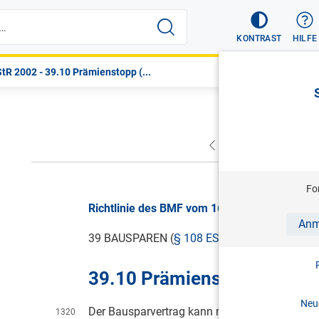
KONTRAST
HILFE
tR 2002 - 39.10 Prämienstopp (...
VORHERIGER
NÄC
Fo
Richtlinie des BMF vom 16.12.2005, LStR 20
Anm
39 BAUSPAREN (
§ 108 ESTG 1988
)
39.10 Prämienstopp (
§ 108
Neue
Der Bausparvertrag kann nicht mehr Grundlage
1320