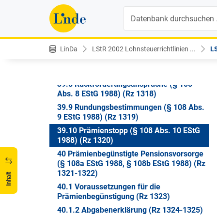
39.6 Vorzeitige Auflösung des
Suche
Bausparvertrages (§ 108 Abs. 6 EStG
1988) (Rz 1314)
39.7 Rückforderung zu Unrecht erstatteter
Prämien (§ 108 Abs. 7 EStG 1988) (Rz
LinDa
LStR 2002 Lohnsteuerrichtlinien ...
LS
1315-1316)
39.7.2 Tod des Steuerpflichtigen (Rz 1317)
39.8 Rückforderungsansprüche (§ 108
Abs. 8 EStG 1988) (Rz 1318)
39.9 Rundungsbestimmungen (§ 108 Abs.
9 EStG 1988) (Rz 1319)
39.10 Prämienstopp (§ 108 Abs. 10 EStG
1988) (Rz 1320)
40 Prämienbegünstigte Pensionsvorsorge
(§ 108a EStG 1988, § 108b EStG 1988) (Rz
1321-1322)
Inhalt
40.1 Voraussetzungen für die
Prämienbegünstigung (Rz 1323)
40.1.2 Abgabenerklärung (Rz 1324-1325)