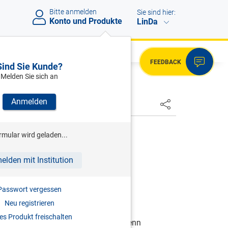
Bitte anmelden
Sie sind hier:
Konto und Produkte
LinDa
FEEDBACK
Sind Sie Kunde?
Melden Sie sich an
Anmelden
HSTER
rmular wird geladen...
02, 07 2501/4-IV/7/01
elden mit Institution
Passwort vergessen
 Abs. 10 EStG 1988
)
Neu registrieren
s Produkt freischalten
 für eine Steuererstattung bilden, wenn