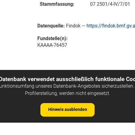
Stammfassung:
07 2501/4-IV/7/01
Datenquelle:
Findok —
https://findok.bmf.gv.a
Fundstelle(n):
KAAAA-76457
 Datenbank verwendet ausschließlich funktionale Coo
Funktionsumfang unseres Datenbank-Angebotes sicherzustellen. 
Profilerstellung, werden nicht eingesetzt.
Hinweis ausblenden