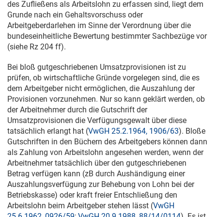
des Zufließens als Arbeitslohn zu erfassen sind, liegt dem
Grunde nach ein Gehaltsvorschuss oder
Arbeitgeberdarlehen im Sinne der Verordnung über die
bundeseinheitliche Bewertung bestimmter Sachbezüge vor
(siehe Rz 204 ff).
Bei bloß gutgeschriebenen Umsatzprovisionen ist zu
prüfen, ob wirtschaftliche Gründe vorgelegen sind, die es
dem Arbeitgeber nicht ermöglichen, die Auszahlung der
Provisionen vorzunehmen. Nur so kann geklärt werden, ob
der Arbeitnehmer durch die Gutschrift der
Umsatzprovisionen die Verfügungsgewalt über diese
tatsächlich erlangt hat (
VwGH 25.2.1964, 1906/63
). Bloße
Gutschriften in den Büchern des Arbeitgebers können dann
als Zahlung von Arbeitslohn angesehen werden, wenn der
Arbeitnehmer tatsächlich über den gutgeschriebenen
Betrag verfügen kann (zB durch Aushändigung einer
Auszahlungsverfügung zur Behebung von Lohn bei der
Betriebskasse) oder kraft freier Entschließung den
Arbeitslohn beim Arbeitgeber stehen lässt (
VwGH
25.6.1962, 0926/59
;
VwGH 20.9.1988, 88/14/0114
). Es ist