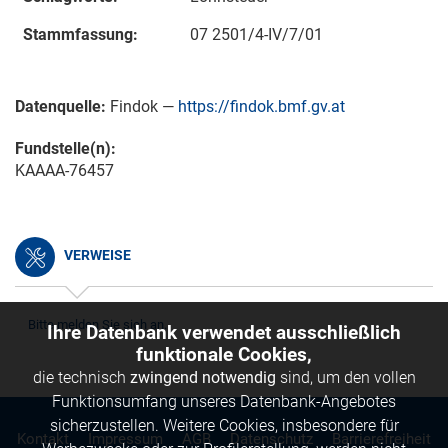
Stammfassung:
07 2501/4-IV/7/01
Datenquelle:
Findok —
https://findok.bmf.gv.at
Fundstelle(n):
KAAAA-76457
VERWEISE
Bitte melden Sie sich an.
Ihre Datenbank verwendet ausschließlich
funktionale Cookies,
die technisch
zwingend notwendig
sind, um den vollen
Funktionsumfang unseres Datenbank-Angebotes
sicherzustellen. Weitere Cookies, insbesondere für
Kontakt
Impressum
AGB
Datenschutz
Barrierefreiheit