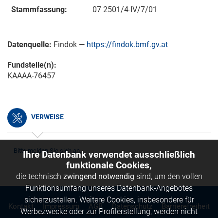
Stammfassung:
07 2501/4-IV/7/01
Datenquelle:
Findok —
https://findok.bmf.gv.at
Fundstelle(n):
KAAAA-76457
VERWEISE
Bitte melden Sie sich an.
Ihre Datenbank verwendet ausschließlich
funktionale Cookies,
die technisch
zwingend notwendig
sind, um den vollen
Funktionsumfang unseres Datenbank-Angebotes
sicherzustellen. Weitere Cookies, insbesondere für
Kontakt
Impressum
AGB
Datenschutz
Barrierefreiheit
Werbezwecke oder zur Profilerstellung, werden nicht