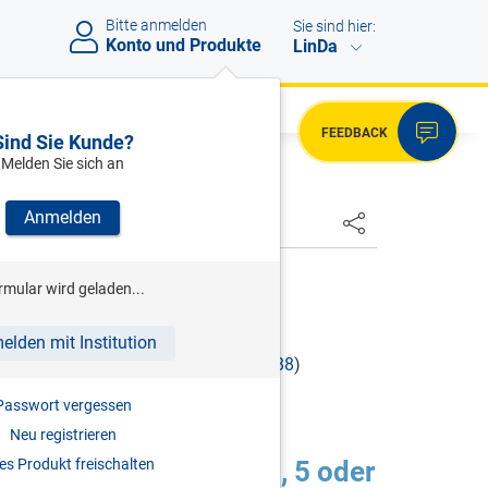
Bitte anmelden
Sie sind hier:
Konto und Produkte
LinDa
FEEDBACK
Sind Sie Kunde?
Melden Sie sich an
Anmelden
HSTER
rmular wird geladen...
02, 2021-0.834.943
elden mit Institution
TIGEN EINKÜNFTEN (
§ 41 ESTG 1988
)
Passwort vergessen
STG 1988
)
Neu registrieren
en gemäß
s Produkt freischalten
§ 69 Abs. 2, 3, 5 oder