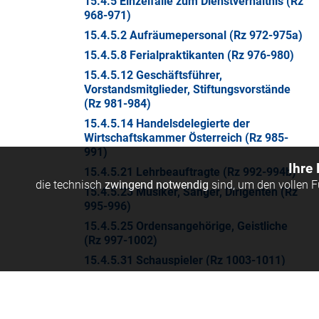
15.4.5 Einzelfälle zum Dienstverhältnis (Rz
968-971)
15.4.5.2 Aufräumepersonal (Rz 972-975a)
15.4.5.8 Ferialpraktikanten (Rz 976-980)
15.4.5.12 Geschäftsführer,
Vorstandsmitglieder, Stiftungsvorstände
(Rz 981-984)
15.4.5.14 Handelsdelegierte der
Wirtschaftskammer Österreich (Rz 985-
991)
Ihre
15.4.5.21 Lehrbeauftragte (Rz 992-994b)
die technisch
zwingend notwendig
sind, um den vollen 
15.4.5.23 Musiker, Sänger, Dirigenten (Rz
995-996)
15.4.5.25 Ordensangehörige, Geistliche
(Rz 997-1002)
15.4.5.31 Schauspieler (Rz 1003-1011)
15.4.5.40 Universitätslektoren und -
instruktoren (Rz 1011a-1016)
15.4.5.42 Vertreter (Rz 1017-1019a)