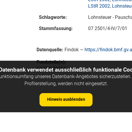
LStR 2002
,
Lohnsteue
Schlagworte:
Lohnsteuer - Pauscha
Stammfassung:
07 2501/4-IV/7/01
Datenquelle:
Findok —
https://findok.bmf.gv.a
Fundstelle(n):
KAAAA-76457
 Datenbank verwendet ausschließlich funktionale Coo
Funktionsumfang unseres Datenbank-Angebotes sicherzustellen. 
Profilerstellung, werden nicht eingesetzt.
Hinweis ausblenden