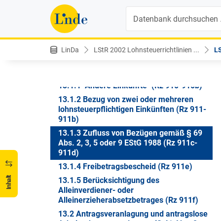
12.8.26 Unterhaltskosten
Suche
12.8.27 Wohnkosten (Rz 908)
12a. Veranlagungsfreibetrag (§ 39 Abs. 5
EStG 1988) (Rz 908a-884k)
LinDa
LStR 2002 Lohnsteuerrichtlinien ...
LS
13 VERANLAGUNG VON
LOHNSTEUERPFLICHTIGEN EINKÜNFTEN
(§ 41 EStG 1988) (Rz 908d-909)
13.1.1 "Andere Einkünfte" (Rz 910-910b)
13.1.2 Bezug von zwei oder mehreren
lohnsteuerpflichtigen Einkünften (Rz 911-
911b)
13.1.3 Zufluss von Bezügen gemäß § 69
Abs. 2, 3, 5 oder 9 EStG 1988 (Rz 911c-
911d)
13.1.4 Freibetragsbescheid (Rz 911e)
Inhalt
13.1.5 Berücksichtigung des
Alleinverdiener- oder
Alleinerzieherabsetzbetrages (Rz 911f)
13.2 Antragsveranlagung und antragslose