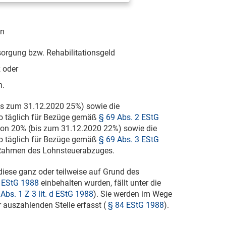
on
orgung bzw. Rehabilitationsgeld
 oder
n.
bis zum
31.12.2020
25%) sowie die
ro täglich für Bezüge gemäß
§ 69 Abs. 2 EStG
von 20% (bis zum
31.12.2020
22%) sowie die
ro täglich für Bezüge gemäß
§ 69 Abs. 3 EStG
 Rahmen des Lohnsteuerabzuges.
diese ganz oder teilweise auf Grund des
1 EStG 1988
einbehalten wurden, fällt unter die
Abs. 1 Z 3 lit. d EStG 1988
). Sie werden im Wege
 auszahlenden Stelle erfasst (
§ 84 EStG 1988
).