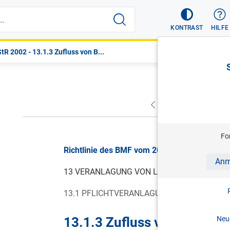
KONTRAST
HILFE
tR 2002 - 13.1.3 Zufluss von B...
VORHERIGER
NÄC
Fo
Richtlinie des BMF vom 20.12.2021, LStR 20
Anm
13 VERANLAGUNG VON LOHNSTEUERPFLICH
13.1 PFLICHTVERANLAGUNG (
§ 41 ABS. 1 E
13.1.3 Zufluss von Bezüg
Neue