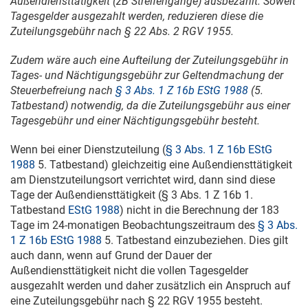
Außendiensttätigkeit (zB Streifengänge) ausbezahlt. Soweit
Tagesgelder ausgezahlt werden, reduzieren diese die
Zuteilungsgebühr nach § 22 Abs. 2 RGV 1955.
Zudem wäre auch eine Aufteilung der Zuteilungsgebühr in
Tages- und Nächtigungsgebühr zur Geltendmachung der
Steuerbefreiung nach
§ 3 Abs. 1 Z 16b EStG 1988
(5.
Tatbestand) notwendig, da die Zuteilungsgebühr aus einer
Tagesgebühr und einer Nächtigungsgebühr besteht.
Wenn bei einer Dienstzuteilung (
§ 3 Abs. 1 Z 16b EStG
1988
5. Tatbestand) gleichzeitig eine Außendiensttätigkeit
am Dienstzuteilungsort verrichtet wird, dann sind diese
Tage der Außendiensttätigkeit (§ 3 Abs. 1 Z 16b 1.
Tatbestand
EStG 1988
) nicht in die Berechnung der 183
Tage im 24-monatigen Beobachtungszeitraum des
§ 3 Abs.
1 Z 16b EStG 1988
5. Tatbestand einzubeziehen. Dies gilt
auch dann, wenn auf Grund der Dauer der
Außendiensttätigkeit nicht die vollen Tagesgelder
ausgezahlt werden und daher zusätzlich ein Anspruch auf
eine Zuteilungsgebühr nach § 22 RGV 1955 besteht.