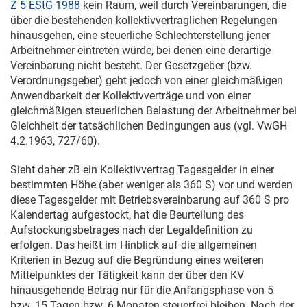
Z 5 EStG 1988
kein Raum, weil durch Vereinbarungen, die
über die bestehenden kollektivvertraglichen Regelungen
hinausgehen, eine steuerliche Schlechterstellung jener
Arbeitnehmer eintreten würde, bei denen eine derartige
Vereinbarung nicht besteht. Der Gesetzgeber (bzw.
Verordnungsgeber) geht jedoch von einer gleichmäßigen
Anwendbarkeit der Kollektivverträge und von einer
gleichmäßigen steuerlichen Belastung der Arbeitnehmer bei
Gleichheit der tatsächlichen Bedingungen aus (vgl.
VwGH
4.2.1963,
727/60).
Sieht daher zB ein Kollektivvertrag Tagesgelder in einer
bestimmten Höhe (aber weniger als 360 S) vor und werden
diese Tagesgelder mit Betriebsvereinbarung auf 360 S pro
Kalendertag aufgestockt, hat die Beurteilung des
Aufstockungsbetrages nach der Legaldefinition zu
erfolgen. Das heißt im Hinblick auf die allgemeinen
Kriterien in Bezug auf die Begründung eines weiteren
Mittelpunktes der Tätigkeit kann der über den KV
hinausgehende Betrag nur für die Anfangsphase von 5
bzw. 15 Tagen bzw. 6 Monaten steuerfrei bleiben. Nach der