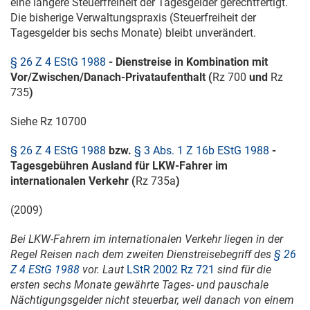
eine längere Steuerfreiheit der Tagesgelder gerechtfertigt.
Die bisherige Verwaltungspraxis (Steuerfreiheit der
Tagesgelder bis sechs Monate) bleibt unverändert.
§ 26 Z 4 EStG 1988
- Dienstreise in Kombination mit
Vor/Zwischen/Danach-Privataufenthalt (
Rz 700
und
Rz
735
)
Siehe Rz 10700
§ 26 Z 4 EStG 1988
bzw.
§ 3 Abs. 1 Z 16b EStG 1988
-
Tagesgebühren Ausland für LKW-Fahrer im
internationalen Verkehr (
Rz 735a
)
(2009)
Bei LKW-Fahrern im internationalen Verkehr liegen in der
Regel Reisen nach dem zweiten Dienstreisebegriff des
§ 26
Z 4 EStG 1988
vor. Laut
LStR 2002 Rz 721
sind für die
ersten sechs Monate gewährte Tages- und pauschale
Nächtigungsgelder nicht steuerbar, weil danach von einem