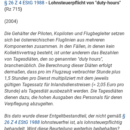
§ 26 Z 4 EStG 1988
- Lohnsteuerpflicht von "duty-hours"
(
Rz 715
)
(2004)
Die Gehälter der Piloten, Kopiloten und Flugbegleiter setzen
sich bei österreichischen Fluglinien aus mehreren
Komponenten zusammen. In den Fällen, in denen kein
Kollektivvertrag besteht, ist unter anderem das Bezahlen
von Tagesdiäten, den so genannten "duty hours",
branchenüblich. Die Berechnung dieser Diäten erfolgt
dermaßen, dass pro im Flugzeug verbrachter Stunde plus
1,5 Stunden pro Dienst multipliziert mit dem jeweils
gültigen Tagessatz für Inlandsdienstreisen (= 2,05 Euro pro
Stunde) als Tagesdiät ausbezahlt werden. Die Tagesdiäten
dienen dazu, die hohen Ausgaben des Personals für deren
Verpflegung abzugelten.
Bis dato wurde dieser Entgeltbestandteil, der nicht gemäß
§
26 Z 4 EStG 1988
lohnsteuerfrei ist, als lohnsteuerpflichtig
behandelt. Wird diese Beurteilung weiterhin beibehalten?