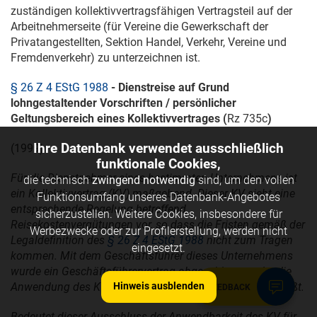
zuständigen kollektivvertragsfähigen Vertragsteil auf der
Arbeitnehmerseite (für Vereine die Gewerkschaft der
Privatangestellten, Sektion Handel, Verkehr, Vereine und
Fremdenverkehr) zu unterzeichnen ist.
§ 26 Z 4 EStG 1988
- Dienstreise auf Grund
lohngestaltender Vorschriften / persönlicher
Geltungsbereich eines Kollektivvertrages (
Rz 735c
)
Ihre Datenbank verwendet ausschließlich
(1999)
funktionale Cookies,
Für die Dienstnehmer eines bestimmten Unternehmens ist
die technisch
zwingend notwendig
sind, um den vollen
ein Kollektivvertrag (KV) maßgebend. Dieser KV sieht eine
Funktionsumfang unseres Datenbank-Angebotes
entsprechende Regelung betreffend
sicherzustellen. Weitere Cookies, insbesondere für
Reisekostenvergütungen vor, so dass die Fristen gemäß der
Werbezwecke oder zur Profilerstellung, werden nicht
Legaldefinition des
§ 26 Z 4 EStG 1988
nicht zum Tragen
eingesetzt.
kommen. Mit dem Geschäftsführer dieses Unternehmens
wurde ein Geschäftsführervertrag abgeschlossen, der die
Anwendung des KV für diesen Geschäftsführer ausschließt.
Hinweis ausblenden
FEEDBACK
Bedeutet dieser Ausschluss der Anwendbarkeit des KV für