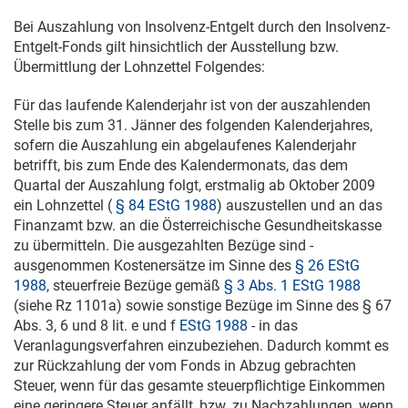
Bei Auszahlung von Insolvenz-Entgelt durch den Insolvenz-
Entgelt-Fonds gilt hinsichtlich der Ausstellung bzw.
Übermittlung der Lohnzettel Folgendes:
Für das laufende Kalenderjahr ist von der auszahlenden
Stelle bis zum 31. Jänner des folgenden Kalenderjahres,
sofern die Auszahlung ein abgelaufenes Kalenderjahr
betrifft, bis zum Ende des Kalendermonats, das dem
Quartal der Auszahlung folgt, erstmalig ab Oktober 2009
ein Lohnzettel (
§ 84 EStG 1988
) auszustellen und an das
Finanzamt bzw. an die Österreichische Gesundheitskasse
zu übermitteln. Die ausgezahlten Bezüge sind -
ausgenommen Kostenersätze im Sinne des
§ 26 EStG
1988
, steuerfreie Bezüge gemäß
§ 3 Abs. 1 EStG 1988
(siehe Rz 1101a) sowie sonstige Bezüge im Sinne des § 67
Abs. 3, 6 und 8 lit. e und f
EStG 1988
- in das
Veranlagungsverfahren einzubeziehen. Dadurch kommt es
zur Rückzahlung der vom Fonds in Abzug gebrachten
Steuer, wenn für das gesamte steuerpflichtige Einkommen
eine geringere Steuer anfällt, bzw. zu Nachzahlungen, wenn