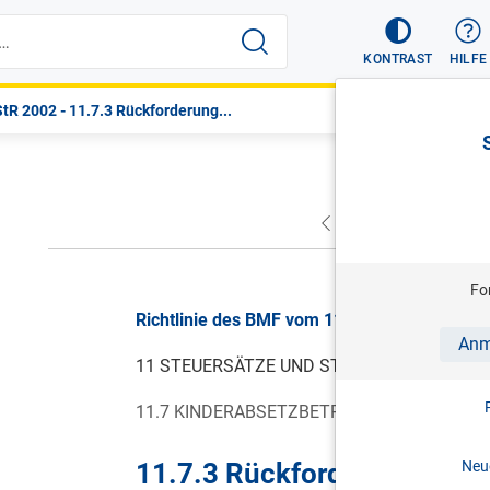
KONTRAST
HILFE
tR 2002 - 11.7.3 Rückforderung...
VORHERIGER
NÄC
Fo
Richtlinie des BMF vom 11.12.2015, LStR 2
Anm
11 STEUERSÄTZE UND STEUERABSETZBETR
11.7 KINDERABSETZBETRAG (
§ 33 ABS. 3 E
11.7.3 Rückforderung von 
Neue