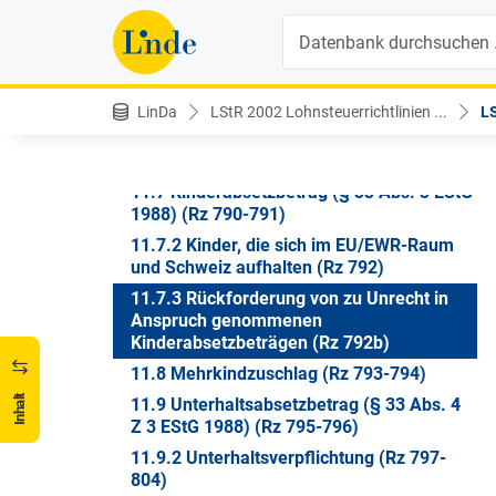
11.4.5 Lebensgemeinschaft (Rz 782)
Suche
11.5 Alleinerzieherabsetzbetrag (§ 33
Abs. 4 Z 2 EStG 1988) (Rz 784-784a)
11.6 Berücksichtigung von
LinDa
LStR 2002 Lohnsteuerrichtlinien ...
LS
Alleinverdiener-,
Alleinerzieherabsetzbetrag und
Familienbonus Plus (Rz 785-789c)
11.7 Kinderabsetzbetrag (§ 33 Abs. 3 EStG
1988) (Rz 790-791)
11.7.2 Kinder, die sich im EU/EWR-Raum
und Schweiz aufhalten (Rz 792)
11.7.3 Rückforderung von zu Unrecht in
Anspruch genommenen
Kinderabsetzbeträgen (Rz 792b)
11.8 Mehrkindzuschlag (Rz 793-794)
Inhalt
11.9 Unterhaltsabsetzbetrag (§ 33 Abs. 4
Z 3 EStG 1988) (Rz 795-796)
11.9.2 Unterhaltsverpflichtung (Rz 797-
804)