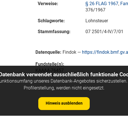
Verweise:
§ 26 FLAG 1967
,
Fam
376/1967
Schlagworte:
Lohnsteuer
Stammfassung:
07 2501/4-IV/7/01
Datenquelle:
Findok —
https://findok.bmf.gv.a
Fundstelle(n):
KAAAA-76457
 Datenbank verwendet ausschließlich funktionale Coo
Funktionsumfang unseres Datenbank-Angebotes sicherzustellen. 
Profilerstellung, werden nicht eingesetzt.
Hinweis ausblenden