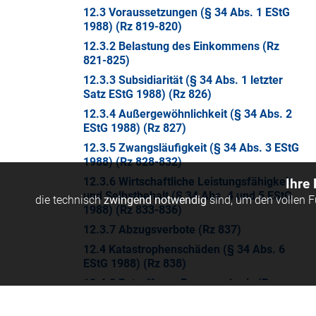
12.3 Voraussetzungen (§ 34 Abs. 1 EStG
1988) (Rz 819-820)
12.3.2 Belastung des Einkommens (Rz
821-825)
12.3.3 Subsidiarität (§ 34 Abs. 1 letzter
Satz EStG 1988) (Rz 826)
12.3.4 Außergewöhnlichkeit (§ 34 Abs. 2
EStG 1988) (Rz 827)
12.3.5 Zwangsläufigkeit (§ 34 Abs. 3 EStG
1988) (Rz 828-832)
12.3.6 Wirtschaftliche Leistungsfähigkeit
Ihre
und Selbstbehalt (§ 34 Abs. 4 und 5 EStG
die technisch
zwingend notwendig
sind, um den vollen 
1988) (Rz 833-836)
12.3.7 Abzugsverbote (Rz 837)
12.4 Katastrophenschäden (§ 34 Abs. 6
EStG 1988) (Rz 838)
12.4.2 Betroffener Personenkreis (Rz
838a)