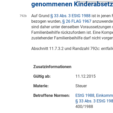
genommenen Kinderabsetz
Auf Grund
§ 33 Abs. 3 EStG 1988
ist in jenen
792b
bezogen wurden,
§ 26 FLAG 1967
anzuwenden
sind daher unter denselben Voraussetzungen 
Familienbeihilfe rückzufordern ist. Eine Kom
zustehender Familienbeihilfe darf nicht vor
Abschnitt 11.7.3.2 und Randzahl 792c:
entfal
Zusatzinformationen
Gültig ab:
11.12.2015
Materie:
Steuer
Betroffene Normen:
EStG 1988
,
Einkomme
§ 33 Abs. 3 EStG 19
400/1988