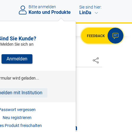
Bitte anmelden
Sie sind hier:
Konto und Produkte
LinDa
FEEDBACK
Sind Sie Kunde?
Melden Sie sich an
Anmelden
HSTER
rmular wird geladen...
002, BMF-010222/0088-VI/7/2015
elden mit Institution
ÄGE (
§ 33 ESTG 1988
)
Passwort vergessen
STG 1988
)
Neu registrieren
zu Unrecht in Anspruch
s Produkt freischalten