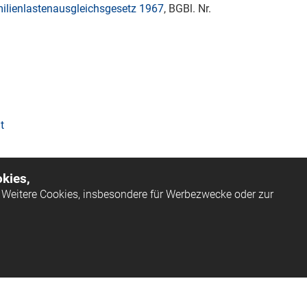
ilienlastenausgleichsgesetz 1967
, BGBl. Nr.
t
kies,
Weitere Cookies, insbesondere für Werbezwecke oder zur