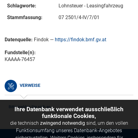
Schlagworte:
Lohnsteuer - Leasingfahrzeug
Stammfassung:
07 2501/4-IV/7/01
Datenquelle:
Findok —
https://findok.bmf.gv.at
Fundstelle(n):
KAAAA-76457
VERWEISE
Bitte melden Sie sich an.
Ihre Datenbank verwendet ausschließlich
funktionale Cookies,
die technisch
zwingend notwendig
sind, um den vollen
Funktionsumfang unseres Datenbank-Angebotes
sicherzustellen. Weitere Cookies, insbesondere für