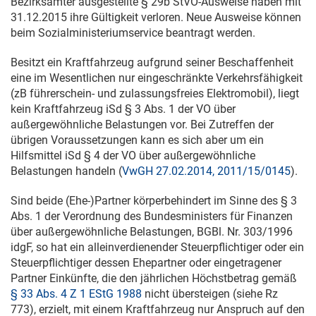
Bezirksämter ausgestellte § 29b StVO-Ausweise haben mit
31.12.2015
ihre Gültigkeit verloren. Neue Ausweise können
beim Sozialministeriumservice beantragt werden.
Besitzt ein Kraftfahrzeug aufgrund seiner Beschaffenheit
eine im Wesentlichen nur eingeschränkte Verkehrsfähigkeit
(zB führerschein- und zulassungsfreies Elektromobil), liegt
kein Kraftfahrzeug iSd § 3 Abs. 1 der VO über
außergewöhnliche Belastungen vor. Bei Zutreffen der
übrigen Voraussetzungen kann es sich aber um ein
Hilfsmittel iSd § 4 der VO über außergewöhnliche
Belastungen handeln (
VwGH 27.02.2014, 2011/15/0145
).
Sind beide (Ehe-)Partner körperbehindert im Sinne des § 3
Abs. 1 der Verordnung des Bundesministers für Finanzen
über außergewöhnliche Belastungen, BGBl. Nr. 303/1996
idgF, so hat ein alleinverdienender Steuerpflichtiger oder ein
Steuerpflichtiger dessen Ehepartner oder eingetragener
Partner Einkünfte, die den jährlichen Höchstbetrag gemäß
§ 33 Abs. 4 Z 1 EStG 1988
nicht übersteigen (siehe Rz
773), erzielt, mit einem Kraftfahrzeug nur Anspruch auf den