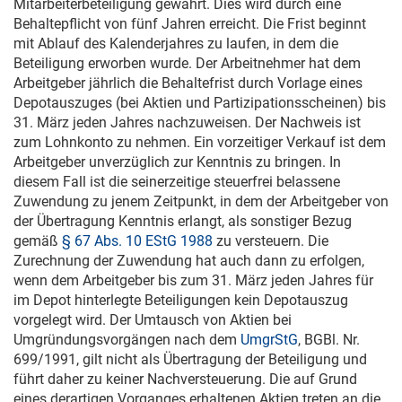
Mitarbeiterbeteiligung gewährt. Dies wird durch eine
Behaltepflicht von fünf Jahren erreicht. Die Frist beginnt
mit Ablauf des Kalenderjahres zu laufen, in dem die
Beteiligung erworben wurde. Der Arbeitnehmer hat dem
Arbeitgeber jährlich die Behaltefrist durch Vorlage eines
Depotauszuges (bei Aktien und Partizipationsscheinen) bis
31. März jeden Jahres nachzuweisen. Der Nachweis ist
zum Lohnkonto zu nehmen. Ein vorzeitiger Verkauf ist dem
Arbeitgeber unverzüglich zur Kenntnis zu bringen. In
diesem Fall ist die seinerzeitige steuerfrei belassene
Zuwendung zu jenem Zeitpunkt, in dem der Arbeitgeber von
der Übertragung Kenntnis erlangt, als sonstiger Bezug
gemäß
§ 67 Abs. 10 EStG 1988
zu versteuern. Die
Zurechnung der Zuwendung hat auch dann zu erfolgen,
wenn dem Arbeitgeber bis zum 31. März jeden Jahres für
im Depot hinterlegte Beteiligungen kein Depotauszug
vorgelegt wird. Der Umtausch von Aktien bei
Umgründungsvorgängen nach dem
UmgrStG
, BGBl. Nr.
699/1991, gilt nicht als Übertragung der Beteiligung und
führt daher zu keiner Nachversteuerung. Die auf Grund
eines derartigen Vorganges erhaltenen Aktien treten an die