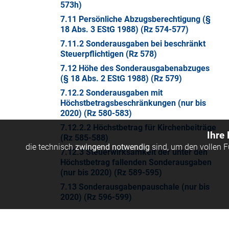
573h)
7.11 Persönliche Abzugsberechtigung (§
18 Abs. 3 EStG 1988) (Rz 574-577)
7.11.2 Sonderausgaben bei beschränkt
Steuerpflichtigen (Rz 578)
7.12 Höhe des Sonderausgabenabzuges
(§ 18 Abs. 2 EStG 1988) (Rz 579)
7.12.2 Sonderausgaben mit
Höchstbetragsbeschränkungen (nur bis
2020) (Rz 580-583)
7.12.2.2 Höchstbetrag für Kirchenbeiträge
Ihre
(Rz 585-588)
die technisch
zwingend notwendig
sind, um den vollen 
7.12.3 Steuerwirksamkeit der unter den
Höchstbetrag fallenden Sonderausgaben
(nur bis 2020) (Rz 589-595)
7.13 Sonderausgabenpauschale (nur bis
2020) (Rz 596-599)
7.14 Nachversteuerung (§ 18 Abs. 4 EStG
1988) (Rz 600-605)