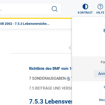
KONTRAST
HILFE
tR 2002 - 7.5.3 Lebensversiche...
VORHERIGER
NÄC
Fo
Richtlinie des BMF vom 16.12.2005, LStR 20
Anm
7 SONDERAUSGABEN (
§ 18 ESTG 1988
)
7.5 BEITRÄGE UND VERSICHERUNGSPRÄMIEN
7.5.3 Lebensversicherunge
Neue