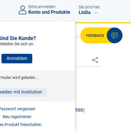
Bitte anmelden
Sie sind hier:
Konto und Produkte
LinDa
FEEDBACK
Sind Sie Kunde?
Melden Sie sich an
Anmelden
HSTER
rmular wird geladen...
02, 07 2501/4-IV/7/01
elden mit Institution
Passwort vergessen
 (
§ 18 ABS. 1 Z 1A UND Z 2 ESTG 1988
)
Neu registrieren
n
s Produkt freischalten