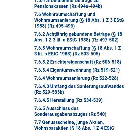
7.5.4 Arbeitnehmerbeiträge zu
Pensionskassen (Rz 494a-494b)
7.6 Wohnraumschaffung und
Wohnraumsanierung (§ 18 Abs. 1 Z 3 EStG
1988) (Rz 495-496)
7.6.2 Achtjährig gebundene Beträge (§ 18
Abs. 1 Z 3 lit. a EStG 1988) (Rz 497-502)
7.6.3 Wohnraumschaffung (§ 18 Abs. 1 Z
3 lit. b EStG 1988) (Rz 503-505)
7.6.3.2 Errichtereigenschaft (Rz 506-518)
7.6.3.4 Eigentumswohnung (Rz 519-521)
7.6.4 Wohnraumsanierung (Rz 522-528)
7.6.4.3 Umfang des Sanierungsaufwandes
(Rz 529-533b)
7.6.4.5 Herstellung (Rz 534-539)
7.6.5 Ausschluss des
Sonderausgabenabzuges (Rz 540)
7.7 Genussscheine, junge Aktien,
Wohnsparaktien (§ 18 Abs. 1 Z 4 EStG