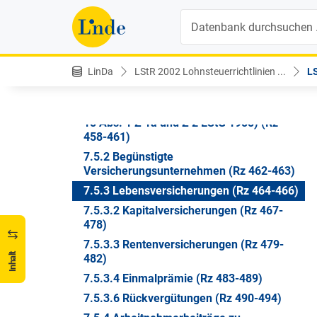
432-436)
Suche
7.3 Fremdfinanzierung von
Sonderausgaben bei Wohnraumschaffung
und Wohnraumsanierung (Rz 437-441)
LinDa
LStR 2002 Lohnsteuerrichtlinien ...
LS
7.4 Renten und dauernde Lasten (§ 18
Abs. 1 Z 1 EStG 1988)
7.5 Beiträge und Versicherungsprämien (§
18 Abs. 1 Z 1a und Z 2 EStG 1988) (Rz
458-461)
7.5.2 Begünstigte
Versicherungsunternehmen (Rz 462-463)
7.5.3 Lebensversicherungen (Rz 464-466)
7.5.3.2 Kapitalversicherungen (Rz 467-
478)
7.5.3.3 Rentenversicherungen (Rz 479-
Inhalt
482)
7.5.3.4 Einmalprämie (Rz 483-489)
7.5.3.6 Rückvergütungen (Rz 490-494)