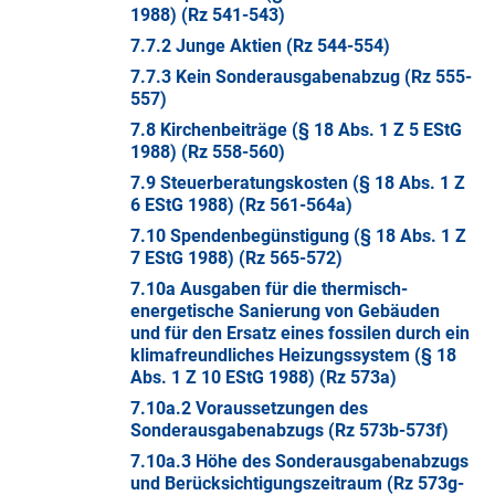
1988) (Rz 541-543)
7.7.2 Junge Aktien (Rz 544-554)
7.7.3 Kein Sonderausgabenabzug (Rz 555-
557)
7.8 Kirchenbeiträge (§ 18 Abs. 1 Z 5 EStG
1988) (Rz 558-560)
7.9 Steuerberatungskosten (§ 18 Abs. 1 Z
6 EStG 1988) (Rz 561-564a)
7.10 Spendenbegünstigung (§ 18 Abs. 1 Z
7 EStG 1988) (Rz 565-572)
7.10a Ausgaben für die thermisch-
energetische Sanierung von Gebäuden
und für den Ersatz eines fossilen durch ein
klimafreundliches Heizungssystem (§ 18
Abs. 1 Z 10 EStG 1988) (Rz 573a)
7.10a.2 Voraussetzungen des
Sonderausgabenabzugs (Rz 573b-573f)
7.10a.3 Höhe des Sonderausgabenabzugs
und Berücksichtigungszeitraum (Rz 573g-