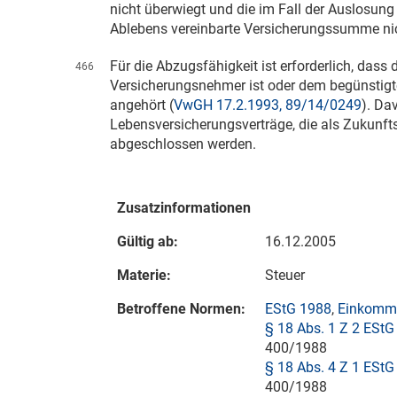
nicht überwiegt und die im Fall der Auslosun
Ablebens vereinbarte Versicherungssumme nich
Für die Abzugsfähigkeit ist erforderlich, dass 
466
Versicherungsnehmer ist oder dem begünstig
angehört (
VwGH 17.2.1993, 89/14/0249
). D
Lebensversicherungsverträge, die als Zukun
abgeschlossen werden.
Zusatzinformationen
Gültig ab:
16.12.2005
Materie:
Steuer
Betroffene Normen:
EStG 1988
,
Einkomme
§ 18 Abs. 1 Z 2 EStG
400/1988
§ 18 Abs. 4 Z 1 EStG
400/1988