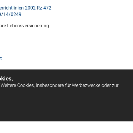
rrichtlinien 2002 Rz 472
9/14/0249
bare Lebensversicherung
t
kies,
Weitere Cookies, insbesondere für Werbezwecke oder zur