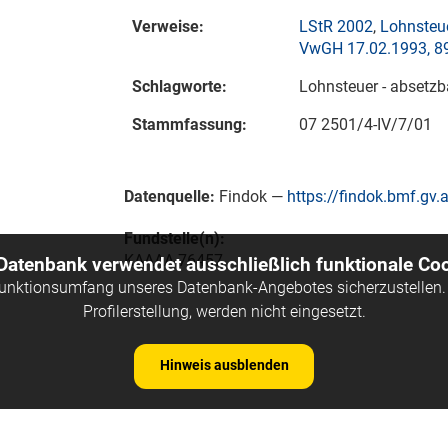
Verweise:
LStR 2002
,
Lohnsteue
VwGH 17.02.1993, 8
Schlagworte:
Lohnsteuer - absetz
Stammfassung:
07 2501/4-IV/7/01
Datenquelle:
Findok —
https://findok.bmf.gv.a
Fundstelle(n):
KAAAA-76457
 Datenbank verwendet ausschließlich funktionale Coo
Funktionsumfang unseres Datenbank-Angebotes sicherzustellen. 
Profilerstellung, werden nicht eingesetzt.
Hinweis ausblenden