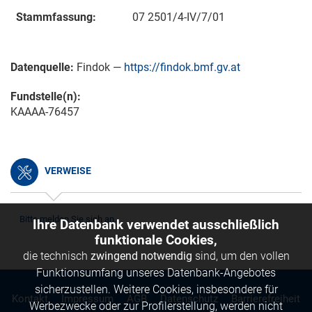
Stammfassung:
07 2501/4-IV/7/01
Datenquelle:
Findok —
https://findok.bmf.gv.at
Fundstelle(n):
KAAAA-76457
VERWEISE
Bitte melden Sie sich an.
Ihre Datenbank verwendet ausschließlich
funktionale Cookies,
die technisch
zwingend notwendig
sind, um den vollen
Funktionsumfang unseres Datenbank-Angebotes
sicherzustellen. Weitere Cookies, insbesondere für
Kontakt
Impressum
AGB
Datenschutz
Barrierefreiheit
Werbezwecke oder zur Profilerstellung, werden nicht