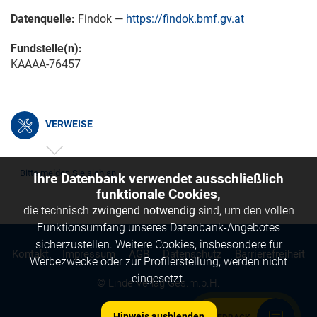
Datenquelle:
Findok —
https://findok.bmf.gv.at
Fundstelle(n):
KAAAA-76457
VERWEISE
Bitte melden Sie sich an.
Ihre Datenbank verwendet ausschließlich
funktionale Cookies,
die technisch
zwingend notwendig
sind, um den vollen
Funktionsumfang unseres Datenbank-Angebotes
sicherzustellen. Weitere Cookies, insbesondere für
Kontakt
Impressum
AGB
Datenschutz
Barrierefreiheit
Werbezwecke oder zur Profilerstellung, werden nicht
eingesetzt.
© Linde Verlag Ges.m.b.H.
Hinweis ausblenden