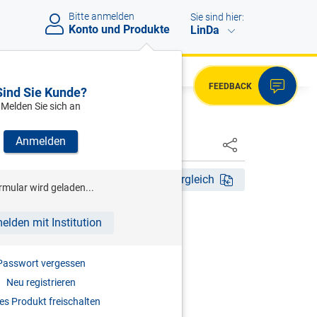
Bitte anmelden
Sie sind hier:
Konto und Produkte
LinDa
FEEDBACK
Sind Sie Kunde?
Melden Sie sich an
Anmelden
HSTER
4. Aufl. 2011
Fassungsvergleich
rmular wird geladen...
RITZ
elden mit Institution
ndesabgabenordnung
Passwort vergessen
r
Neu registrieren
2011
s Produkt freischalten