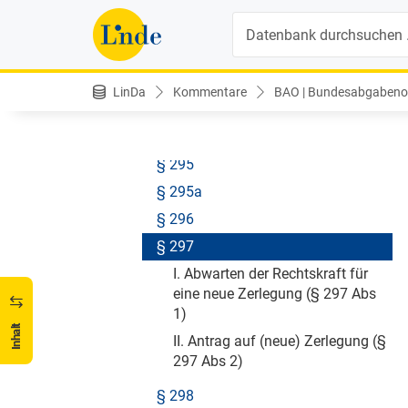
Aufhebung
Suche
§ 293
§ 293a
§ 293b
LinDa
Kommentare
BAO | Bundesabgabenor
§ 293c
§ 294
§ 295
§ 295a
§ 296
§ 297
I. Abwarten der Rechtskraft für
eine neue Zerlegung (§ 297 Abs
1)
Inhalt
II. Antrag auf (neue) Zerlegung (§
297 Abs 2)
§ 298