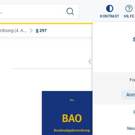
KONTRAST
HILFE
dnung (4. A...
§ 297
VORHERIGER
NÄC
Fo
CHRISTOPH 
Anm
BAO | Bu
Kommenta
4. Aufl. 
Neue