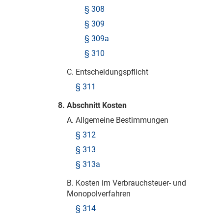
§ 308
§ 309
§ 309a
§ 310
C. Entscheidungspflicht
§ 311
8. Abschnitt Kosten
A. Allgemeine Bestimmungen
§ 312
§ 313
§ 313a
B. Kosten im Verbrauchsteuer- und
Monopolverfahren
§ 314