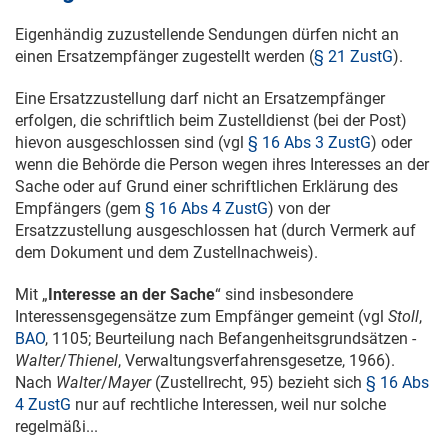
Eigenhändig zuzustellende Sendungen dürfen nicht an
einen Ersatzempfänger zugestellt werden (
§ 21 ZustG
).
Eine Ersatzzustellung darf nicht an Ersatzempfänger
erfolgen, die schriftlich beim Zustelldienst (bei der Post)
hievon ausgeschlossen sind (vgl
§ 16 Abs 3 ZustG
) oder
wenn die Behörde die Person wegen ihres Interesses an der
Sache oder auf Grund einer schriftlichen Erklärung des
Empfängers (gem
§ 16 Abs 4 ZustG
) von der
Ersatzzustellung ausgeschlossen hat (durch Vermerk auf
dem Dokument und dem Zustellnachweis).
Mit „
Interesse an der Sache
“ sind insbesondere
Interessensgegensätze zum Empfänger gemeint (vgl
Stoll
,
BAO
, 1105; Beurteilung nach Befangenheitsgrundsätzen -
Walter
/
Thienel
, Verwaltungsverfahrensgesetze, 1966).
Nach
Walter
/
Mayer
(Zustellrecht, 95) bezieht sich
§ 16 Abs
4 ZustG
nur auf rechtliche Interessen, weil nur solche
regelmäßi...