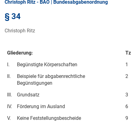
Christoph Ritz - BAO | Bundesabgabenordnung
§ 34
Christoph Ritz
Gliederung:
Tz
I.
Begünstigte Körperschaften
1
II.
Beispiele für abgabenrechtliche
2
Begünstigungen
III.
Grundsatz
3
IV.
Förderung im Ausland
6
V.
Keine Feststellungsbescheide
9