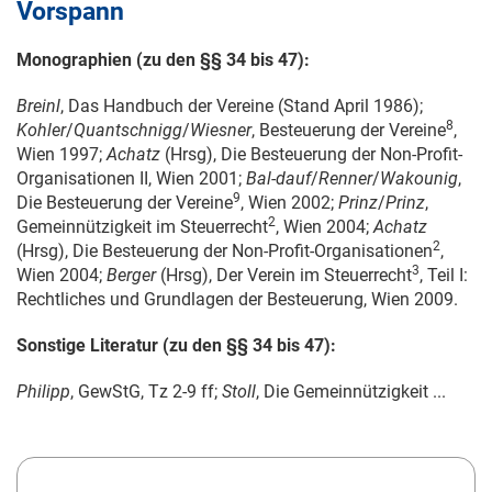
Vorspann
Monographien (zu den §§ 34 bis 47):
Breinl
, Das Handbuch der Vereine (Stand April 1986);
8
Kohler
/
Quantschnigg
/
Wiesner
, Besteuerung der Vereine
,
Wien 1997;
Achatz
(Hrsg), Die Besteuerung der Non-Profit-
Organisationen II, Wien 2001;
Bal-dauf
/
Renner
/
Wakounig
,
9
Die Besteuerung der Vereine
, Wien 2002;
Prinz
/
Prinz
,
2
Gemeinnützigkeit im Steuerrecht
, Wien 2004;
Achatz
2
(Hrsg), Die Besteuerung der Non-Profit-Organisationen
,
3
Wien 2004;
Berger
(Hrsg), Der Verein im Steuerrecht
, Teil I:
Rechtliches und Grundlagen der Besteuerung, Wien 2009.
Sonstige Literatur (zu den §§ 34 bis 47):
Philipp
, GewStG, Tz 2-9 ff;
Stoll
, Die Gemeinnützigkeit ...