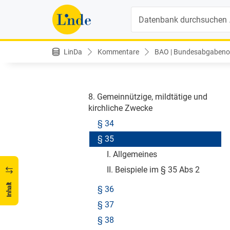
§ 28
Suche
§ 29
§ 30
§ 31
LinDa
Kommentare
BAO | Bundesabgabenor
§ 32
§ 33
8. Gemeinnützige, mildtätige und
kirchliche Zwecke
§ 34
§ 35
I. Allgemeines
II. Beispiele im § 35 Abs 2
Inhalt
§ 36
§ 37
§ 38