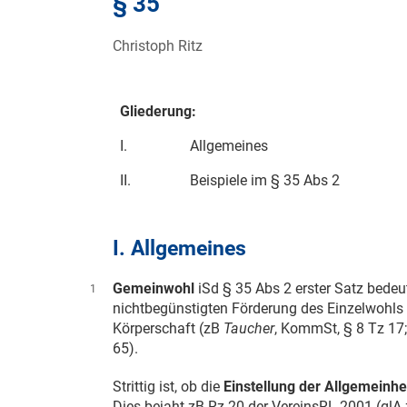
§ 35
Christoph Ritz
Gliederung:
I.
Allgemeines
II.
Beispiele im § 35 Abs 2
I. Allgemeines
Gemeinwohl
iSd § 35 Abs 2 erster Satz bede
1
nichtbegünstigten Förderung des Einzelwohls 
Körperschaft (zB
Taucher
, KommSt, § 8 Tz 17
65).
Strittig ist, ob die
Einstellung der Allgemeinhe
Dies bejaht zB Rz 20 der VereinsRL 2001 (glA