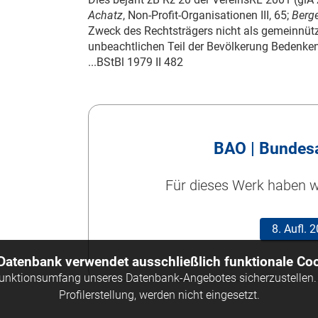
Achatz
, Non-Profit-Organisationen III, 65;
Berg
Zweck des Rechtsträgers nicht als gemeinnütz
unbeachtlichen Teil der Bevölkerung Bedenke
...
BStBl 1979 II 482
BAO | Bundes
Für dieses Werk haben wi
8. Aufl.
 Datenbank verwendet ausschließlich funktionale Coo
Funktionsumfang unseres Datenbank-Angebotes sicherzustellen. 
Profilerstellung, werden nicht eingesetzt.