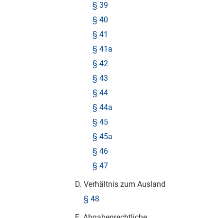
§ 39
§ 40
§ 41
§ 41a
§ 42
§ 43
§ 44
§ 44a
§ 45
§ 45a
§ 46
§ 47
D. Verhältnis zum Ausland
§ 48
E. Abgabenrechtliche