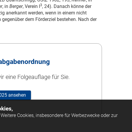
3
er
, in
Berger
, Verein I
, 24). Danach könne der
ig anerkannt werden, wenn in einem nicht
n gegenüber dem Förderziel bestehen. Nach der
abgabenordnung
r eine Folgeauflage für Sie.
 2025 ansehen
kies,
Weitere Cookies, insbesondere für Werbezwecke oder zur