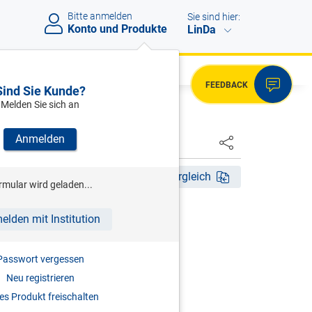
Bitte anmelden
Sie sind hier:
Konto und Produkte
LinDa
FEEDBACK
Sind Sie Kunde?
Melden Sie sich an
Anmelden
HSTER
4. Aufl. 2011
Fassungsvergleich
rmular wird geladen...
RITZ
elden mit Institution
ndesabgabenordnung
Passwort vergessen
r
Neu registrieren
2011
s Produkt freischalten