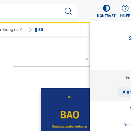
KONTRAST
HILFE
dnung (4. A...
§ 35
VORHERIGER
NÄC
Fo
CHRISTOPH 
Anm
BAO | Bu
Kommenta
4. Aufl. 
Neue