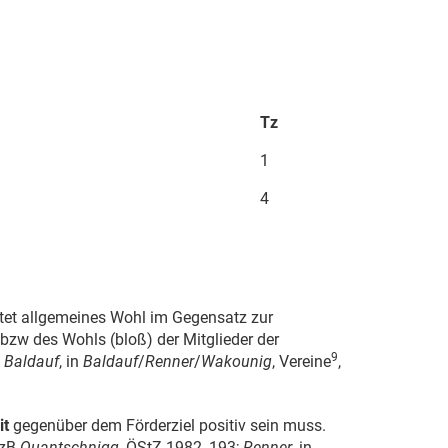
Tz
1
4
utet allgemeines Wohl im Gegensatz zur
bzw des Wohls (bloß) der Mitglieder der
9
;
Baldauf
, in
Baldauf
/
Renner
/
Wakounig
, Vereine
,
it
gegenüber dem Förderziel positiv sein muss.
 zB
Quantschnigg
, ÖStZ 1982, 193;
Renner
, in