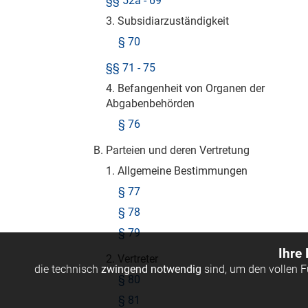
§§ 52a - 69
3. Subsidiarzuständigkeit
§ 70
§§ 71 - 75
4. Befangenheit von Organen der
Abgabenbehörden
§ 76
B. Parteien und deren Vertretung
1. Allgemeine Bestimmungen
§ 77
§ 78
§ 79
Ihre
2. Vertreter
die technisch
zwingend notwendig
sind, um den vollen 
§ 80
§ 81