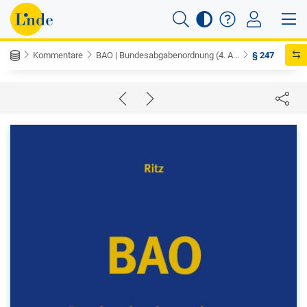
Kommentare
BAO | Bundesabgabenordnung (4. A...
§ 247