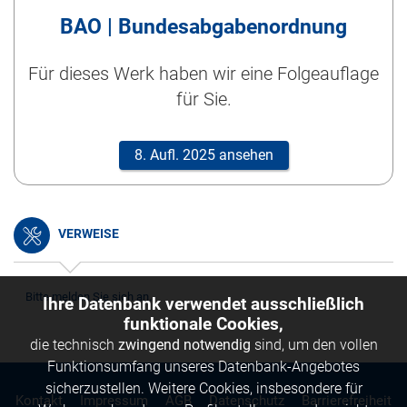
BAO | Bundesabgabenordnung
Für dieses Werk haben wir eine Folgeauflage
für Sie.
8. Aufl. 2025 ansehen
VERWEISE
Bitte melden Sie sich an.
Ihre Datenbank verwendet ausschließlich
funktionale Cookies,
die technisch
zwingend notwendig
sind, um den vollen
Funktionsumfang unseres Datenbank-Angebotes
sicherzustellen. Weitere Cookies, insbesondere für
Kontakt
Impressum
AGB
Datenschutz
Barrierefreiheit