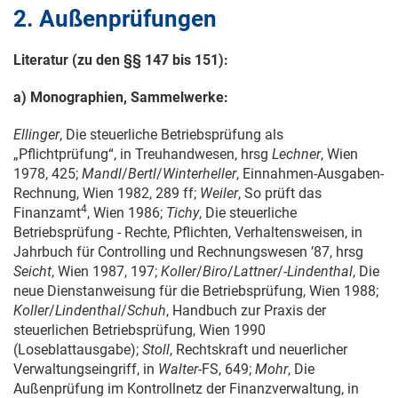
2. Außenprüfungen
Literatur (zu den §§ 147 bis 151):
a) Monographien, Sammelwerke:
Ellinger
, Die steuerliche Betriebsprüfung als
„Pflichtprüfung“, in Treuhandwesen, hrsg
Lechner
, Wien
1978, 425;
Mandl
/
Bertl
/
Winterheller
, Einnahmen-Ausgaben-
Rechnung, Wien 1982, 289 ff;
Weiler
, So prüft das
4
Finanzamt
, Wien 1986;
Tichy
, Die steuerliche
Betriebsprüfung - Rechte, Pflichten, Verhaltensweisen, in
Jahrbuch für Controlling und Rechnungswesen ’87, hrsg
Seicht
, Wien 1987, 197;
Koller
/
Biro
/
Lattner
/
-Lindenthal
, Die
neue Dienstanweisung für die Betriebsprüfung, Wien 1988;
Koller
/
Lindenthal
/
Schuh
, Handbuch zur Praxis der
steuerlichen Betriebsprüfung, Wien 1990
(Loseblattausgabe);
Stoll
, Rechtskraft und neuerlicher
Verwaltungseingriff, in
Walter
-FS, 649;
Mohr
, Die
Außenprüfung im Kontrollnetz der Finanzverwaltung, in