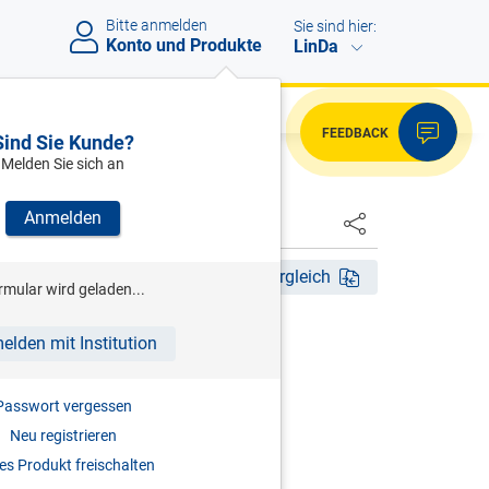
Bitte anmelden
Sie sind hier:
Konto und Produkte
LinDa
FEEDBACK
Sind Sie Kunde?
Melden Sie sich an
Anmelden
HSTER
4. Aufl. 2011
Fassungsvergleich
rmular wird geladen...
RITZ
elden mit Institution
ndesabgabenordnung
Passwort vergessen
r
Neu registrieren
2011
s Produkt freischalten