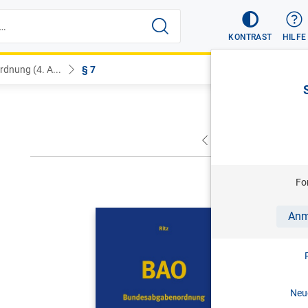
KONTRAST
HILFE
dnung (4. A...
§ 7
VORHERIGER
NÄC
Fo
CHRISTOPH 
Anm
BAO | Bu
Kommenta
4. Aufl. 
Neue