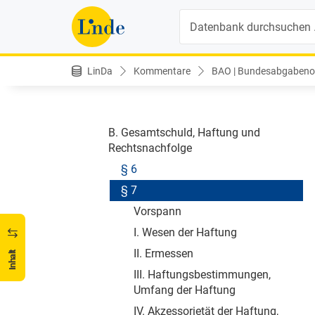
§ 3
Suche
§ 3a
A. Entstehung des
Abgabenanspruches
LinDa
Kommentare
BAO | Bundesabgabenor
§ 4
§ 5
B. Gesamtschuld, Haftung und
Rechtsnachfolge
§ 6
§ 7
Vorspann
I. Wesen der Haftung
II. Ermessen
Inhalt
III. Haftungsbestimmungen,
Umfang der Haftung
IV. Akzessorietät der Haftung,