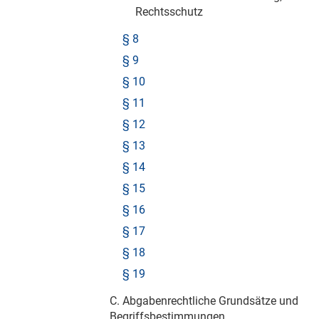
Rechtsschutz
§ 8
§ 9
§ 10
§ 11
§ 12
§ 13
§ 14
§ 15
§ 16
§ 17
§ 18
§ 19
C. Abgabenrechtliche Grundsätze und
Begriffsbestimmungen