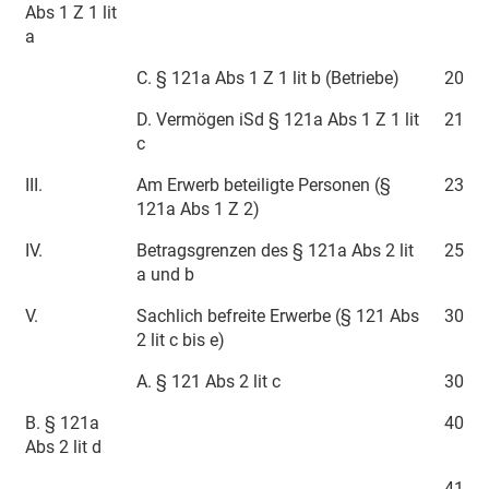
Abs 1 Z 1 lit
a
C. § 121a Abs 1 Z 1 lit b (Betriebe)
20
D. Vermögen iSd § 121a Abs 1 Z 1 lit
21
c
III.
Am Erwerb beteiligte Personen (§
23
121a Abs 1 Z 2)
IV.
Betragsgrenzen des § 121a Abs 2 lit
25
a und b
V.
Sachlich befreite Erwerbe (§ 121 Abs
30
2 lit c bis e)
A. § 121 Abs 2 lit c
30
B. § 121a
40
Abs 2 lit d
41