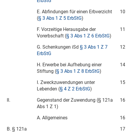
ErbStG
E. Abfindungen für einen Erbverzicht
10
(
§ 3 Abs 1 Z 5 ErbStG
)
F. Vorzeitige Herausgabe der
11
Vorerbschaft (
§ 3 Abs 1 Z 6 ErbStG
)
G. Schenkungen iSd
§ 3 Abs 1 Z 7
12
ErbStG
H. Erwerbe bei Aufhebung einer
14
Stiftung (
§ 3 Abs 1 Z 8 ErbStG
)
I. Zweckzuwendungen unter
15
Lebenden (
§ 4 Z 2 ErbStG
)
II.
Gegenstand der Zuwendung (§ 121a
16
Abs 1 Z 1)
A. Allgemeines
16
B. § 121a
17