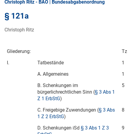
Christoph Ritz - BAO | Bundesabgabenordnung
§ 121a
Christoph Ritz
Gliederung:
Tz
I.
Tatbestände
1
A. Allgemeines
1
B. Schenkungen im
5
bürgerlichrechtlichen Sinn (
§ 3 Abs 1
Z 1 ErbStG
)
C. Freigebige Zuwendungen (
§ 3 Abs
8
1 Z 2 ErbStG
)
D. Schenkungen iSd
§ 3 Abs 1 Z 3
9