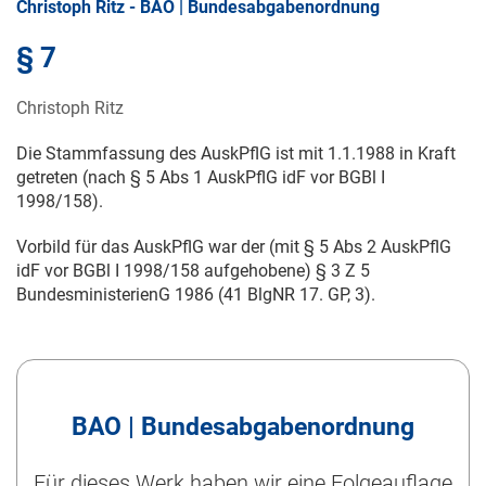
Christoph Ritz - BAO | Bundesabgabenordnung
§ 7
Christoph Ritz
Die Stammfassung des AuskPflG ist mit
1.1.1988
in Kraft
getreten (nach § 5 Abs 1 AuskPflG idF vor BGBl
I
1998/158
).
Vorbild für das AuskPflG war der (mit § 5 Abs 2 AuskPflG
idF vor BGBl
I 1998/158
aufgehobene) § 3 Z 5
BundesministerienG 1986 (41 BlgNR 17. GP, 3).
BAO | Bundesabgabenordnung
Für dieses Werk haben wir eine Folgeauflage