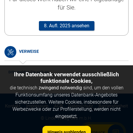
für Sie.
8. Aufl. 2025 ansehen
VERWEISE
Bitte melden Sie sich an.
Ihre Datenbank verwendet ausschließlich
funktionale Cookies,
die technisch
zwingend notwendig
sind, um den vollen
Funktionsumfang unseres Datenbank-Angebotes
sicherzustellen. Weitere Cookies, insbesondere für
Kontakt
Impressum
AGB
Datenschutz
Barrierefreiheit
Werbezwecke oder zur Profilerstellung, werden nicht
eingesetzt.
© Linde Verlag Ges.m.b.H.
Hinweis ausblenden
FEEDBACK