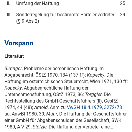
II.
Umfang der Haftung
25
III.
Sonderregelung für bestimmte Parteienvertreter
29
(§ 9 Abs 2)
Vorspann
Literatur:
Birringer
, Probleme der persönlichen Haftung im
Abgabenrecht, ÖStZ 1970, 134 (137 ff);
Kopecky
, Die
Haftung im österreichischen Steuerrecht, Wien 1971, 130 ff;
Kopecky
, Abgabenrechtliche Haftung der
Unternehmensführung, ÖStZ 1973, 86;
Torggler
, Die
Rechtsstellung des GmbH-Geschäftsführers (II),
GesRZ
1974, 44
(48);
Arnold
, Anm zu
VwGH 18.4.1979, 3272/78
ua, AnwBl 1980, 39;
Muhr
, Die Haftung der Geschäftsführer
einer GmbH für Abgabenschulden der Gesellschaft,
SWK
1980
, A V 29;
Stölzle
, Die Haftung der Vertreter eine...