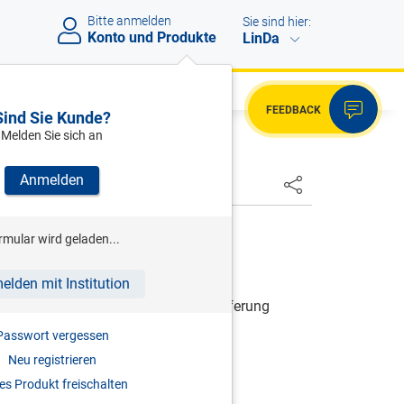
Bitte anmelden
Sie sind hier:
Konto und Produkte
LinDa
FEEDBACK
Sind Sie Kunde?
Melden Sie sich an
Anmelden
HSTER
RCHMAYR/MAYR/ZORN (HRSG.)
rmular wird geladen...
nsteuergesetz
elden mit Institution
| Grundwerk inkl. 25. Ergänzungslieferung
Passwort vergessen
Neu registrieren
978-3-85114-861-9
s Produkt freischalten