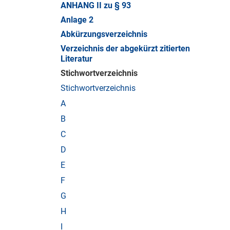
ANHANG II zu § 93
Anlage 2
Abkürzungsverzeichnis
Verzeichnis der abgekürzt zitierten
Literatur
Stichwortverzeichnis
Stichwortverzeichnis
A
B
C
D
E
F
G
H
I