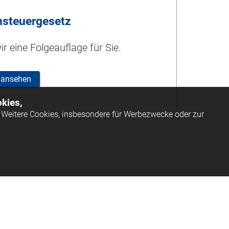
steuergesetz
r eine Folgeauflage für Sie.
 ansehen
kies,
Weitere Cookies, insbesondere für Werbezwecke oder zur
ssum
AGB
Datenschutz
Barrierefreiheit