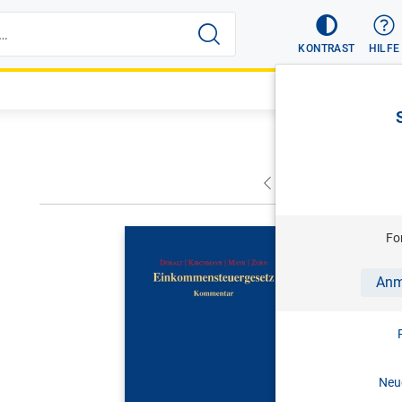
KONTRAST
HILFE
VORHERIGER
NÄC
DORALT/KI
Fo
Einkomme
Anm
Kommentar 
2025
Print-ISBN:
Neue