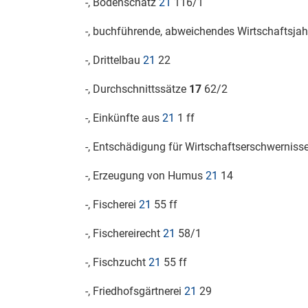
-, Bodenschatz
21
116/1
-, buchführende, abweichendes Wirtschaftsja
-, Drittelbau
21
22
-, Durchschnittssätze
17
62/2
-, Einkünfte aus
21
1 ff
-, Entschädigung für Wirtschaftserschwerniss
-, Erzeugung von Humus
21
14
-, Fischerei
21
55 ff
-, Fischereirecht
21
58/1
-, Fischzucht
21
55 ff
-, Friedhofsgärtnerei
21
29