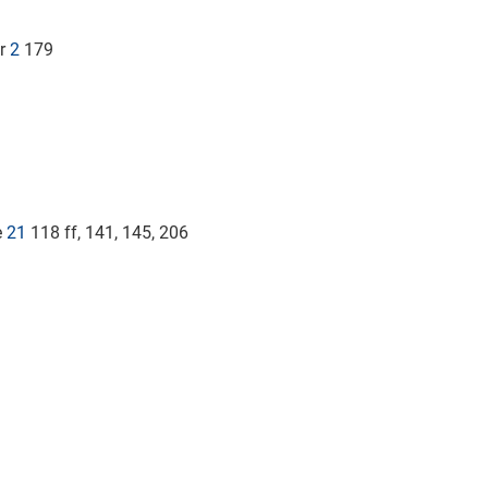
hr
2
179
e
21
118 ff, 141, 145, 206