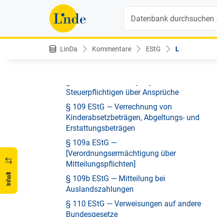
§ 108f EStG —
Suche
Lehrlingsausbildungsprämie
§ 108g EStG — Prämienbegünstigte
Zukunftsvorsorge
LinDa
Kommentare
EStG
L
§ 108h EStG — Einrichtungen der
Zukunftsvorsorge
§ 108i EStG — Verfügung des
Steuerpflichtigen über Ansprüche
§ 109 EStG — Verrechnung von
Kinderabsetzbeträgen, Abgeltungs- und
Erstattungsbeträgen
§ 109a EStG —
[Verordnungsermächtigung über
Mitteilungspflichten]
Inhalt
§ 109b EStG — Mitteilung bei
Auslandszahlungen
§ 110 EStG — Verweisungen auf andere
Bundesgesetze