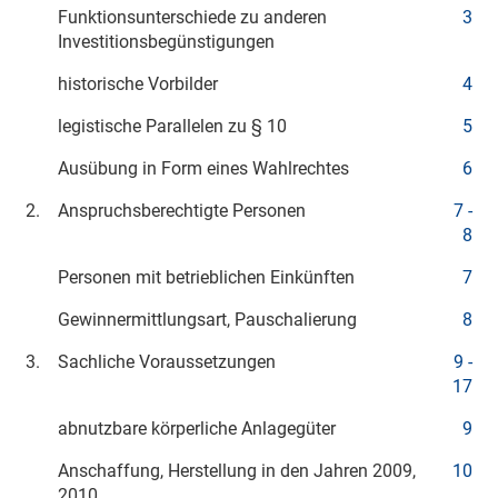
Funktionsunterschiede zu anderen
3
Investitionsbegünstigungen
historische Vorbilder
4
legistische Parallelen zu § 10
5
Ausübung in Form eines Wahlrechtes
6
2.
Anspruchsberechtigte Personen
7 -
8
Personen mit betrieblichen Einkünften
7
Gewinnermittlungsart, Pauschalierung
8
3.
Sachliche Voraussetzungen
9 -
17
abnutzbare körperliche Anlagegüter
9
Anschaffung, Herstellung in den Jahren 2009,
10
2010