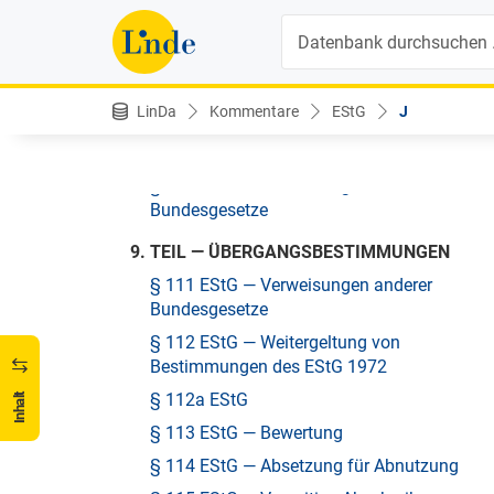
Erstattungsbeträgen
Suche
§ 109a EStG —
[Verordnungsermächtigung über
Mitteilungspflichten]
LinDa
Kommentare
EStG
J
§ 109b EStG — Mitteilung bei
Auslandszahlungen
§ 110 EStG — Verweisungen auf andere
Bundesgesetze
9. TEIL — ÜBERGANGSBESTIMMUNGEN
§ 111 EStG — Verweisungen anderer
Bundesgesetze
§ 112 EStG — Weitergeltung von
Bestimmungen des EStG 1972
§ 112a EStG
Inhalt
§ 113 EStG — Bewertung
§ 114 EStG — Absetzung für Abnutzung