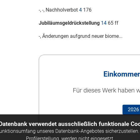
-, -, Nachholverbot
4
176
Jubiläumsgeldrückstellung
14
65 ff
-, Änderungen aufgrund neuer biome...
Einkommen
Für dieses Werk haben wi
2026
 Datenbank verwendet ausschließlich funktionale Coo
Funktionsumfang unseres Datenbank-Angebotes sicherzustellen. 
Profilerstellung, werden nicht eingesetzt.