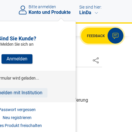
Bitte anmelden
Sie sind hier:
Konto und Produkte
LinDa
FEEDBACK
Sind Sie Kunde?
Melden Sie sich an
Anmelden
HSTER
RCHMAYR/MAYR/ZORN (HRSG.)
rmular wird geladen...
nsteuergesetz
elden mit Institution
| Grundwerk inkl. 25. Ergänzungslieferung
Passwort vergessen
Neu registrieren
978-3-85114-861-9
s Produkt freischalten