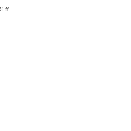
1 ff
9
5