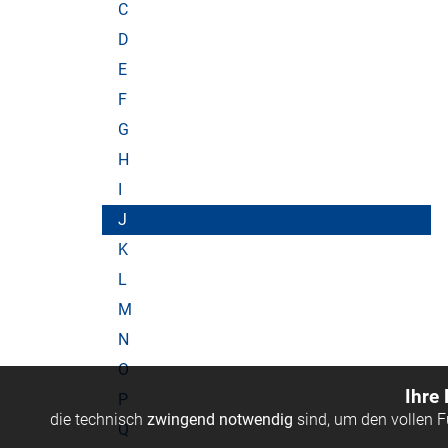
C
D
E
F
G
H
I
J
K
L
M
N
O
Ihre
P
die technisch
zwingend notwendig
sind, um den vollen 
Q