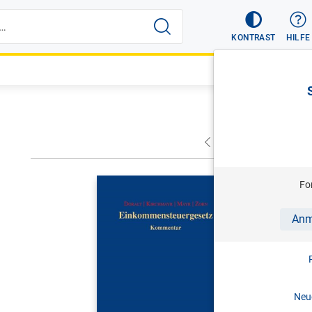
KONTRAST
HILFE
VORHERIGER
NÄC
DORALT/KI
Fo
Einkomme
Anm
Kommentar 
2025
Print-ISBN:
Neue