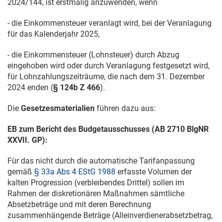
2024/144
, ist erstmalig anzuwenden, wenn
- die Einkommensteuer veranlagt wird, bei der Veranlagung
für das Kalenderjahr 2025,
- die Einkommensteuer (Lohnsteuer) durch Abzug
eingehoben wird oder durch Veranlagung festgesetzt wird,
für Lohnzahlungszeiträume, die nach dem
31. Dezember
2024
enden (
§ 124b Z 466
).
Die
Gesetzesmaterialien
führen dazu aus:
EB zum Bericht des Budgetausschusses (AB 2710 BlgNR
XXVII. GP):
Für das nicht durch die automatische Tarifanpassung
gemäß
§ 33a Abs 4 EStG 1988
erfasste Volumen der
kalten Progression (verbleibendes Drittel) sollen im
Rahmen der diskretionären Maßnahmen sämtliche
Absetzbeträge und mit deren Berechnung
zusammenhängende Beträge (Alleinverdienerabsetzbetrag,