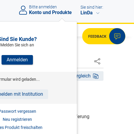
Bitte anmelden
Sie sind hier:
Konto und Produkte
LinDa
FEEDBACK
Sind Sie Kunde?
Melden Sie sich an
Anmelden
HSTER
2025
Fassungsvergleich
rmular wird geladen...
RCHMAYR/MAYR/ZORN (HRSG.)
elden mit Institution
nsteuergesetz
Passwort vergessen
| Grundwerk inkl. 25. Ergänzungslieferung
Neu registrieren
s Produkt freischalten