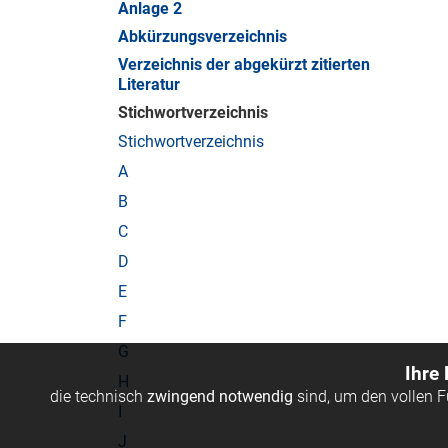
Anlage 2
Abkürzungsverzeichnis
Verzeichnis der abgekürzt zitierten
Literatur
Stichwortverzeichnis
Stichwortverzeichnis
A
B
C
D
E
F
G
Ihre
H
die technisch
zwingend notwendig
sind, um den vollen 
I
J