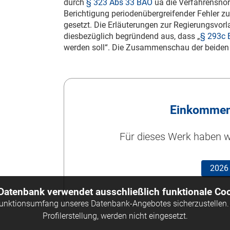
durch
§ 323 Abs 33 BAO
ua die Verfahrensno
Berichtigung periodenübergreifender Fehler 
gesetzt. Die Erläuterungen zur Regierungsvor
diesbezüglich begründend aus, dass „
§ 293c
werden soll“. Die Zusammenschau der beiden l
Einkommen
Für dieses Werk haben wi
2026
 Datenbank verwendet ausschließlich funktionale Coo
Funktionsumfang unseres Datenbank-Angebotes sicherzustellen. 
Profilerstellung, werden nicht eingesetzt.