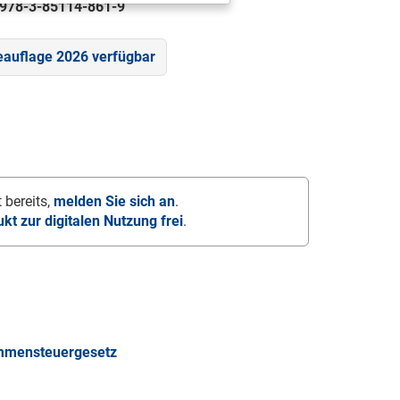
978-3-85114-861-9
eauflage 2026 verfügbar
 bereits,
melden Sie sich an
.
ukt zur digitalen Nutzung frei
.
ommensteuergesetz