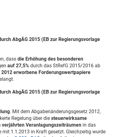
 durch AbgÄG 2015 (EB zur Regierungsvorlage
en, dass
die Erhöhung des besonderen
ögen
auf 27,5%
durch das StRefG 2015/2016 ab
l 2012
erworbene Forderungswertpapiere
langt.
 durch AbgÄG 2015 (EB zur Regierungsvorlage
llung
. Mit dem Abgabenänderungsgesetz 2012,
nkerte Regelung über die
steuerwirksame
s verjährten Veranlagungszeiträumen
in das
e mit
1.1.2013
in Kraft gesetzt. Gleichzeitig wurde