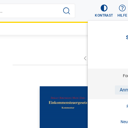
KONTRAST
HILFE
VORHERIGER
NÄC
Fo
DORALT/KI
Anm
Einkomme
Kommentar 
2025
Neue