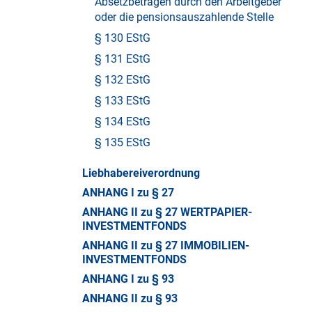
Absetzbeträgen durch den Arbeitgeber
oder die pensionsauszahlende Stelle
§ 130 EStG
§ 131 EStG
§ 132 EStG
§ 133 EStG
§ 134 EStG
§ 135 EStG
Liebhabereiverordnung
ANHANG I zu § 27
ANHANG II zu § 27 WERTPAPIER-
INVESTMENTFONDS
ANHANG II zu § 27 IMMOBILIEN-
INVESTMENTFONDS
ANHANG I zu § 93
ANHANG II zu § 93