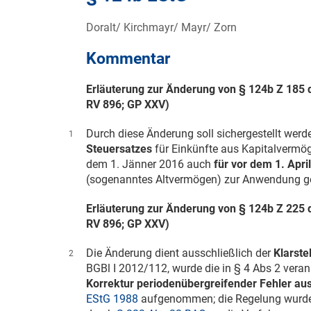
Doralt/ Kirchmayr/ Mayr/ Zorn
Kommentar
Erläuterung zur Änderung von § 124b Z 185
RV 896; GP XXV)
Durch diese Änderung soll sichergestellt werd
1
Steuersatzes
für Einkünfte aus Kapitalverm
dem
1. Jänner 2016
auch
für vor dem
1. Apri
(sogenanntes Altvermögen) zur Anwendung ge
Erläuterung zur Änderung von § 124b Z 225
RV 896; GP XXV)
Die Änderung dient ausschließlich der
Klarste
2
BGBl
I 2012/112
, wurde die in § 4 Abs 2 vera
Korrektur periodenübergreifender Fehler au
EStG 1988
aufgenommen; die Regelung wurd