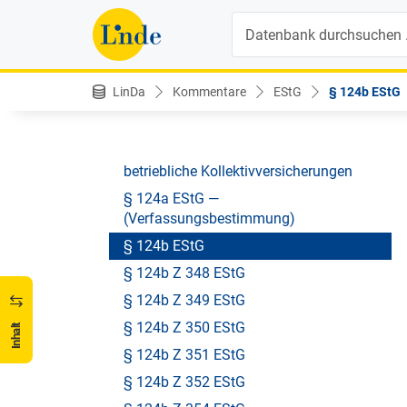
und Verpachtung
Suche
§ 120 EStG — Sonstige Einkünfte
§ 121 EStG — Vorauszahlungen
LinDa
Kommentare
EStG
§ 124b EStG
§ 122 EStG — Lohnsteuerverfahren
§ 123 EStG — Kapitalertragsteuer
§ 124 EStG — Pensionskassen und
betriebliche Kollektivversicherungen
§ 124a EStG —
(Verfassungsbestimmung)
§ 124b EStG
§ 124b Z 348 EStG
§ 124b Z 349 EStG
§ 124b Z 350 EStG
Inhalt
§ 124b Z 351 EStG
§ 124b Z 352 EStG