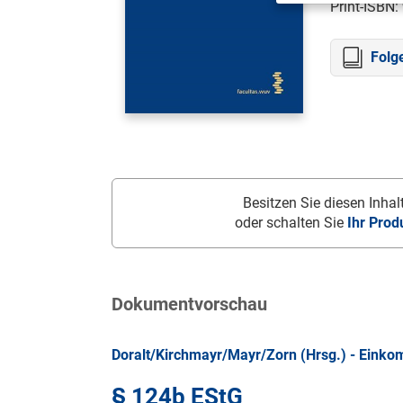
Print-ISBN:
Folg
Besitzen Sie diesen Inhalt
oder schalten Sie
Ihr Prod
Dokumentvorschau
Doralt/Kirchmayr/Mayr/Zorn (Hrsg.) - Eink
§ 124b EStG