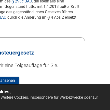
rm des
§ 293c BAO
, die ebenfalls eine
zum Gegenstand hatte, mit
1.1.2013
außer Kraft
lage des gegenständlichen Gesetzes führen
 BAO
durch die Änderung im § 4 Abs 2 ersetzt
...
steuergesetz
r eine Folgeauflage für Sie.
 ansehen
kies,
Weitere Cookies, insbesondere für Werbezwecke oder zur