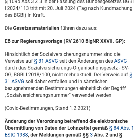
§ 109b Abs 3 Z 3 in der Fassung des Bundesgesetzes BGBl
I 2024/113
tritt mit
20. Juli 2024
(Tag nach Kundmachung
des BGBl) in Kraft.
Die
Gesetzesmaterialien
führen dazu aus:
EB zur Regierungsvorlage (RV 2610 BlgNR XXVII. GP):
Hinsichtlich der Sozialversicherungsnummer sind die
Verweise auf
§ 31 ASVG
seit den Änderungen des
ASVG
durch das Sozialversicherungs-Organisationsgesetz - SV-
OG, BGBl
I 2018/100
, nicht mehr aktuell. Der Verweis auf
§
31 ASVG
soll daher entfallen und in sämtlichen
bezugnehmenden Bestimmungen einheitlich der Begriff
„Sozialversicherungsnummer“ verwendet werden.
(Covid-Bestimmungen, Stand
1.2.2021
)
Änderung der Verordnung betreffend die elektronische
Übermittlung von Daten der Lohnzettel gemäß
§ 84 Abs. 1
EStG 1988
, der Meldungen gemäß §§
3
Abs. 2 und §