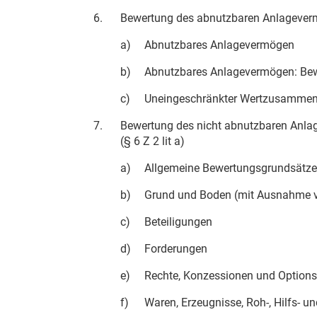
6.
Bewertung des abnutzbaren Anlageverm
a)
Abnutzbares Anlagevermögen
b)
Abnutzbares Anlagevermögen: Be
c)
Uneingeschränkter Wertzusammen
7.
Bewertung des nicht abnutzbaren Anl
(§ 6 Z 2 lit a)
a)
Allgemeine Bewertungsgrundsätze
b)
Grund und Boden (mit Ausnahme 
c)
Beteiligungen
d)
Forderungen
e)
Rechte, Konzessionen und Options
f)
Waren, Erzeugnisse, Roh-, Hilfs- un