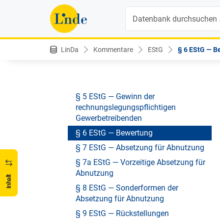
(Spendenbegünstigung)
Suche
§ 4b EStG — Zuwendungen zur
Vermögensausstattung
§ 4c EStG — Zuwendungen an die
LinDa
Kommentare
EStG
§ 6 EStG — B
Innovationsstiftung für Bildung
§ 4d EStG — Betriebliche
Privatstiftungen
§ 5 EStG — Gewinn der
rechnungslegungspflichtigen
Gewerbetreibenden
§ 6 EStG — Bewertung
§ 7 EStG — Absetzung für Abnutzung
§ 7a EStG — Vorzeitige Absetzung für
Abnutzung
Inhalt
§ 8 EStG — Sonderformen der
Absetzung für Abnutzung
§ 9 EStG — Rückstellungen