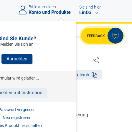
Bitte anmelden
Sie sind hier:
Konto und Produkte
LinDa
FEEDBACK
Sind Sie Kunde?
Melden Sie sich an
Anmelden
HSTER
2025
Fassungsvergleich
rmular wird geladen...
RCHMAYR/MAYR/ZORN (HRSG.)
elden mit Institution
nsteuergesetz
Passwort vergessen
| Grundwerk inkl. 25. Ergänzungslieferung
Neu registrieren
s Produkt freischalten