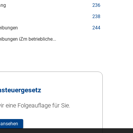
ang
236
238
eibungen
244
bungen iZm betriebliche...
steuergesetz
r eine Folgeauflage für Sie.
 ansehen