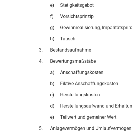
e)
Stetigkeitsgebot
f)
Vorsichtsprinzip
g)
Gewinnrealisierung, Imparitätsprin
h)
Tausch
3.
Bestandsaufnahme
4.
Bewertungsmaßstäbe
a)
Anschaffungskosten
b)
Fiktive Anschaffungskosten
c)
Herstellungskosten
d)
Herstellungsaufwand und Erhalt
e)
Teilwert und gemeiner Wert
5.
Anlagevermögen und Umlaufvermögen