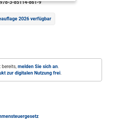
978-3-85114-861-9
eauflage 2026 verfügbar
 bereits,
melden Sie sich an
.
ukt zur digitalen Nutzung frei
.
ommensteuergesetz