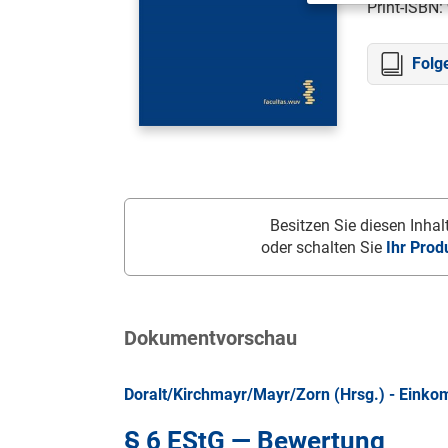
Print-ISBN:
Folg
Besitzen Sie diesen Inhalt
oder schalten Sie
Ihr Prod
Dokumentvorschau
Doralt/Kirchmayr/Mayr/Zorn (Hrsg.) - Eink
§ 6 EStG — Bewertung