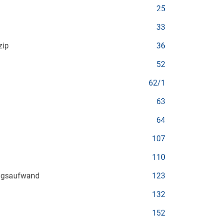
25
33
zip
36
52
62/1
63
64
107
110
ungsaufwand
123
132
152