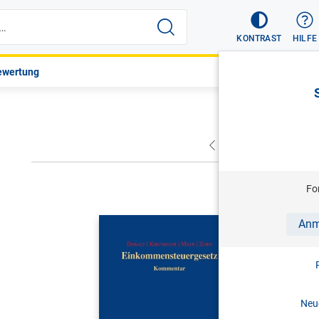
KONTRAST
HILFE
ewertung
VORHERIGER
NÄC
Fo
DORALT/KI
Anm
Einkomme
Kommentar 
2025
Neue