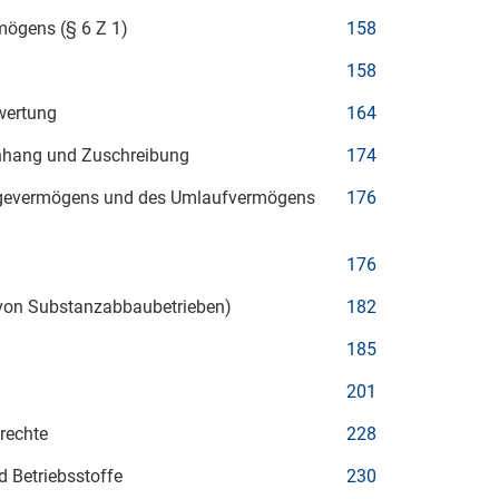
ögens (§ 6 Z 1)
158
158
wertung
164
hang und Zuschreibung
174
agevermögens und des Umlaufvermögens
176
176
von Substanzabbaubetrieben)
182
185
201
rechte
228
d Betriebsstoffe
230