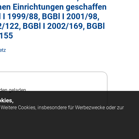
hen Einrichtungen geschaffen
l
I 1999/88
, BGBl
I 2001/98
,
2/122
, BGBl
I 2002/169
, BGBl
/155
etz
en geladen...
kies,
Weitere Cookies, insbesondere für Werbezwecke oder zur