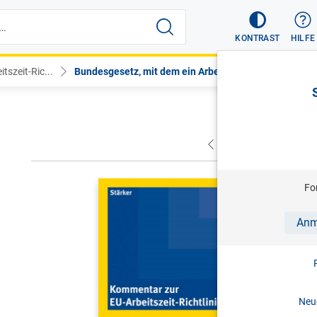
KONTRAST
HILFE
szeit-Ric...
Bundesgesetz, mit dem ein Arbeit...
VORHERIGER
NÄC
STÄRKER
Fo
Kommentar
Anm
Kommenta
1. Aufl. 
Print-ISBN:
Neue