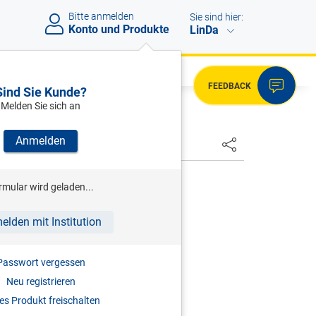
Bitte anmelden
Sie sind hier:
Konto und Produkte
LinDa
FEEDBACK
Sind Sie Kunde?
Melden Sie sich an
Anmelden
HSTER
rmular wird geladen...
 zur EU-Arbeitszeit-Richtlinie
elden mit Institution
r
2006
Passwort vergessen
Neu registrieren
3-7073-0885-5
s Produkt freischalten