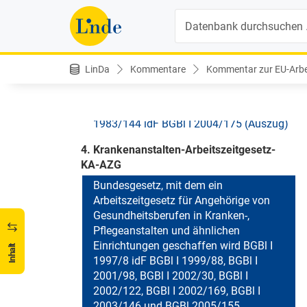
Bundesgesetz vom 11. Dezember 1969
Suche
über die Regelung der Arbeitszeit BGBl
1969/461 idF BGBl I 2004/175 (Auszug)
3. Arbeitsruhegesetz-ARG
LinDa
Kommentare
Kommentar zur EU-Arbeit
Bundesgesetz vom 3. Februar 1983 über
die wöchentliche Ruhezeit und die
Arbeitsruhe an Feiertagen BGBl
1983/144 idF BGBl I 2004/175 (Auszug)
4. Krankenanstalten-Arbeitszeitgesetz-
KA-AZG
Bundesgesetz, mit dem ein
Arbeitszeitgesetz für Angehörige von
Gesundheitsberufen in Kranken-,
Pflegeanstalten und ähnlichen
Einrichtungen geschaffen wird BGBl I
Inhalt
1997/8 idF BGBl I 1999/88, BGBl I
2001/98, BGBl I 2002/30, BGBl I
2002/122, BGBl I 2002/169, BGBl I
2003/146 und BGBl 2005/155