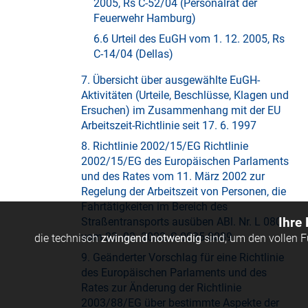
2005, Rs C-52/04 (Personalrat der
Feuerwehr Hamburg)
6.6 Urteil des EuGH vom 1. 12. 2005, Rs
C-14/04 (Dellas)
7. Übersicht über ausgewählte EuGH-
Aktivitäten (Urteile, Beschlüsse, Klagen und
Ersuchen) im Zusammenhang mit der EU
Arbeitszeit-Richtlinie seit 17. 6. 1997
8. Richtlinie 2002/15/EG Richtlinie
2002/15/EG des Europäischen Parlaments
und des Rates vom 11. März 2002 zur
Regelung der Arbeitszeit von Personen, die
Fahrtätigkeiten im Bereich des
Straßentransports ausüben ABl. Nr. L 080
Ihre
vom 23. 03. 2002, S 0035-0039
die technisch
zwingend notwendig
sind, um den vollen 
9. Geänderter Vorschlag für eine Richtlinie
des Europäischen Parlaments und des
Rates zur Änderung der Richtlinie
2003/88/EG über bestimmte Aspekte der