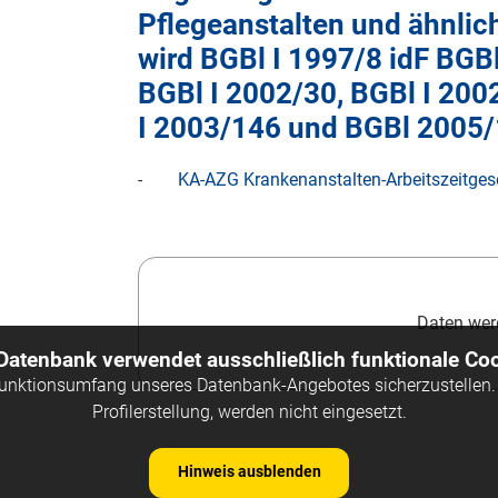
Pflegeanstalten und ähnlic
wird BGBl I 1997/8 idF BGB
BGBl
I 2002/30
, BGBl
I 200
I 2003/146
und BGBl 2005
-
KA-AZG
Krankenanstalten-Arbeitszeitges
Daten werd
 Datenbank verwendet ausschließlich funktionale Coo
Funktionsumfang unseres Datenbank-Angebotes sicherzustellen. 
Profilerstellung, werden nicht eingesetzt.
Hinweis ausblenden