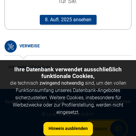
für Sie.
8. Aufl. 2025 ansehen
VERWEISE
Bitte melden Sie sich an.
Ihre Datenbank verwendet ausschließlich
funktionale Cookies,
die technisch
zwingend notwendig
sind, um den vollen
Funktionsumfang unseres Datenbank-Angebotes
sicherzustellen. Weitere Cookies, insbesondere für
Kontakt
Impressum
AGB
Datenschutz
Barrierefreiheit
Werbezwecke oder zur Profilerstellung, werden nicht
eingesetzt.
© Linde Verlag Ges.m.b.H.
Hinweis ausblenden
FEEDBACK