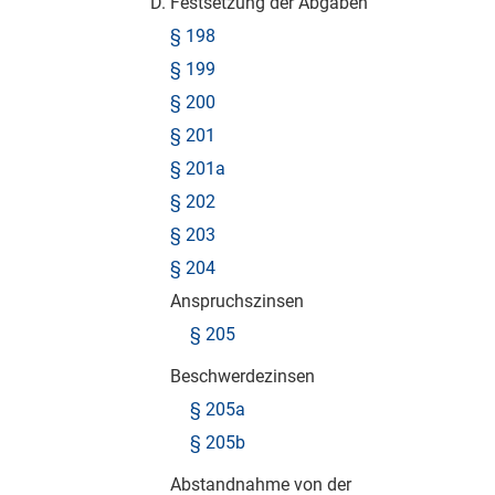
D. Festsetzung der Abgaben
§ 198
§ 199
§ 200
§ 201
§ 201a
§ 202
§ 203
§ 204
Anspruchszinsen
§ 205
Beschwerdezinsen
§ 205a
§ 205b
Abstandnahme von der