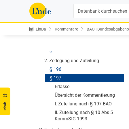
§ 192
Suche
§ 193
C. Steuermeßbeträge
LinDa
Kommentare
BAO | Bundesabgabenor
1. Festsetzung der Steuermeßbeträge
§ 194
§ 195
2. Zerlegung und Zuteilung
§ 196
§ 197
Erlässe
Übersicht der Kommentierung
I. Zuteilung nach § 197 BAO
Inhalt
II. Zuteilung nach § 10 Abs 5
KommStG 1993