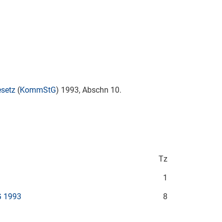
setz
(
KommStG
) 1993, Abschn 10.
Tz
1
G 1993
8