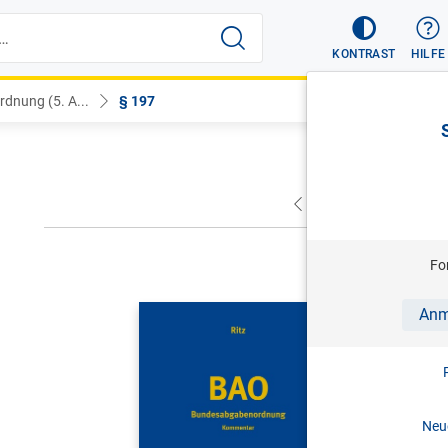
KONTRAST
HILFE
dnung (5. A...
§ 197
VORHERIGER
NÄC
Fo
RITZ
Anm
BAO | Bu
Kommenta
5. Aufl. 
Neue