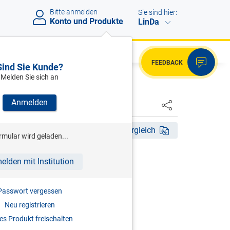
Bitte anmelden
Sie sind hier:
Konto und Produkte
LinDa
FEEDBACK
Sind Sie Kunde?
Melden Sie sich an
Anmelden
HSTER
5. Aufl. 2014
Fassungsvergleich
rmular wird geladen...
elden mit Institution
ndesabgabenordnung
Passwort vergessen
r
Neu registrieren
2014
s Produkt freischalten