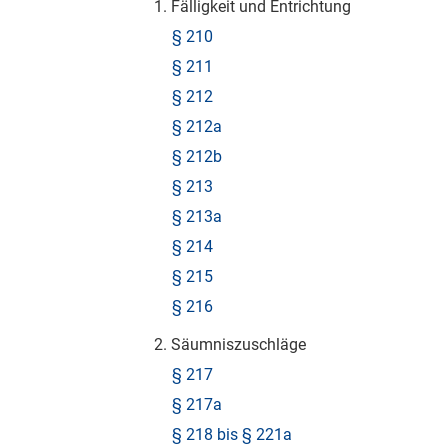
1. Fälligkeit und Entrichtung
§ 210
§ 211
§ 212
§ 212a
§ 212b
§ 213
§ 213a
§ 214
§ 215
§ 216
2. Säumniszuschläge
§ 217
§ 217a
§ 218 bis § 221a