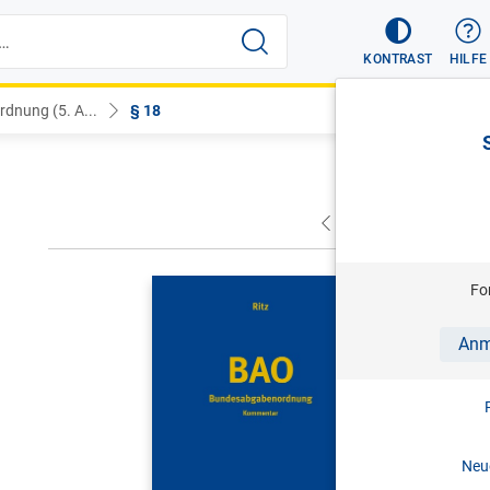
KONTRAST
HILFE
dnung (5. A...
§ 18
VORHERIGER
NÄC
RITZ
Fo
BAO | Bu
Anm
Kommenta
5. Aufl. 
Print-ISBN:
Neue