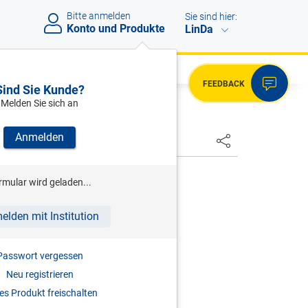
Bitte anmelden
Sie sind hier:
Konto und Produkte
LinDa
FEEDBACK
Sind Sie Kunde?
Melden Sie sich an
Anmelden
HSTER
rmular wird geladen...
ndesabgabenordnung
elden mit Institution
r
2014
Passwort vergessen
Neu registrieren
978-3-7073-2297-2
s Produkt freischalten