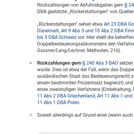
Rückzahlungen von Abfuhrabgaben gem
§ 24
DBA gestützte „Rückerstattungen“ von Quellen
„Rückerstattungen“ sehen etwa
Art 23 DBA Gr
Dänemark
,
Art 9 Abs 3 und 10 Abs 2 DBA Fin
bis 5 DBA Schweiz
vor. Hier stellt die betref
Doppelbesteuerungsabkommens den Verfahrens
Gassner/Lang/Lechner
, Methoden, 216).
Rückzahlungen gem
§ 240 Abs 3 BAO
setzen 
4
wurde. Dies ist etwa der Fall, wenn das Do
ausländischen Staat das Besteuerungsrecht zu
einem bestimmten Prozentsatz begrenzt) und s
eines zweistufigen Verfahrens (Einbehaltung, R
11 Abs 2 DBA Griechenland
,
Art 11 Abs 1 und 
11 Abs 1 DBA Polen
.
Soweit allerdings auf Grund einer (wenn auch 
5