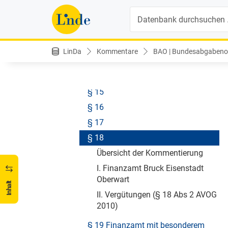
§ 12 Finanzpolizei
Suche
1. Abschnitt - Sachliche Zuständigkeit
§ 13 Finanzämter mit allgemeinem
Aufgabenkreis
LinDa
Kommentare
BAO | Bundesabgabenor
§ 14 Finanzämter mit erweitertem
Aufgabenkreis
§ 15
§ 16
§ 17
§ 18
Übersicht der Kommentierung
I. Finanzamt Bruck Eisenstadt
Oberwart
Inhalt
II. Vergütungen (§ 18 Abs 2 AVOG
2010)
§ 19 Finanzamt mit besonderem