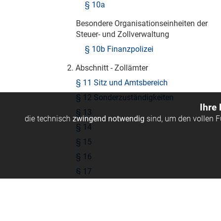
§ 10a
Besondere Organisationseinheiten der
Steuer- und Zollverwaltung
§ 10b Finanzpolizei
2. Abschnitt - Zollämter
§ 11 Sitz und Amtsbereich
§ 12 Sonderzuständigkeiten
Ihre
§ 13
die technisch
zwingend notwendig
sind, um den vollen 
§ 14
§ 15
§ 16
§ 17
§ 18
Sonstige Sonderzuständigkeiten
© Linde Verlag Ges.m.b.H.
§ 19 Aufgaben - Übertragung