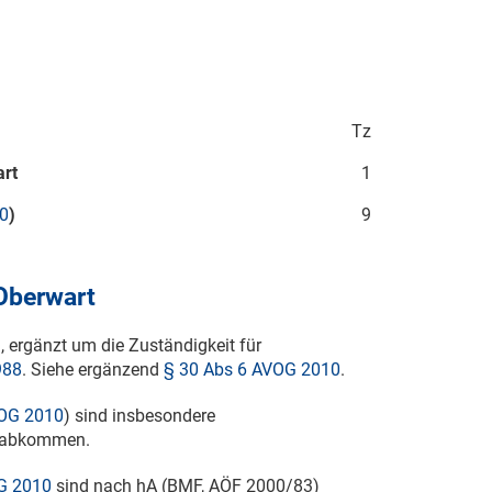
Tz
art
1
0
)
9
 Oberwart
G
, ergänzt um die Zuständigkeit für
988
. Siehe ergänzend
§ 30 Abs 6 AVOG 2010
.
VOG 2010
) sind insbesondere
zabkommen.
G 2010
sind nach hA (BMF, AÖF
2000/83
)