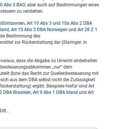
0 Abs 3 BAO
, aber auch auf Bestimmungen eines
steuern zu verstehen.
oßbritannien
,
Art 10 Abs 3 und 10a Abs 2 DBA
nland
,
Art 15 Abs 3 DBA Norwegen
und
Art 28 Z 1
fende Bestimmung des
titel zur Rückerstattung dar (
Staringer
, in
voraus, dass die Abgabe zu Unrecht einbehalten
ppelbesteuerungsabkommen „nur“ dem
teilt (bzw das Recht zur Quellenbesteuerung mit
ich aus dem DBA selbst nicht die Zulässigkeit
ückerstattung) ergibt. Beispiele hiefür sind
Art
2 DBA Brasilien
,
Art 9 Abs 1 DBA Irland
und
Art
DB...