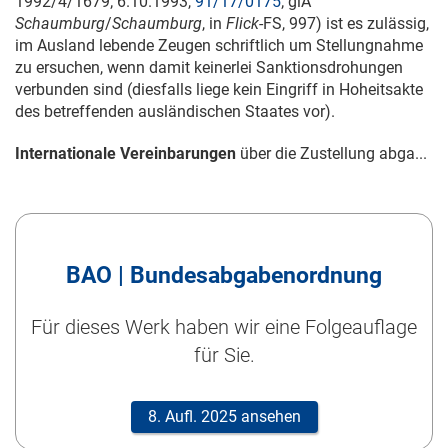
1992/4/1679;
6.10.1993
,
91/17/0175
; glA
Schaumburg
/
Schaumburg
, in
Flick
-FS, 997) ist es zulässig,
im Ausland lebende Zeugen schriftlich um Stellungnahme
zu ersuchen, wenn damit keinerlei Sanktionsdrohungen
verbunden sind (diesfalls liege kein Eingriff in Hoheitsakte
des betreffenden ausländischen Staates vor).
Internationale Vereinbarungen
über die Zustellung abga...
BAO | Bundesabgabenordnung
Für dieses Werk haben wir eine Folgeauflage
für Sie.
8. Aufl. 2025 ansehen