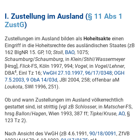
I. Zustellung im Ausland (
§ 11 Abs 1
ZustG
)
Zustellungen im Ausland bilden als
Hoheitsakte
einen
Eingriff in die Hoheitsrechte des ausländischen Staates (zB
162 BlgNR 15. GP, 10;
Stoll
,
BAO
, 1075;
Schaumburg
/
Schaumburg
, in
Klein
/
Stihl
/
Wassermeyer
[Hrsg],
Flick
-FS, Köln 1997, 994;
Vogel
, in
Vogel
/
Lehner
,
4
DBA
, Einl Tz 16;
VwGH 27.10.1997, 96/17/0348
;
OGH
7.5.2003, 9 ObA 14/03d
, JBl 2004, 258; offenbar aM
Loukota
,
SWI 1996, 251
).
Ob und wann Zustellungen im Ausland völkerrechtlich
gestattet sind, ist strittig (vgl zB
Schlosser
, in
Matscher
-FS,
hrsg
Ballon
/
Hagen
, Wien 1993, 387 ff;
Tipke
/
Kruse
,
AO
, §
123 Tz 2).
Nach Ansicht des VwGH (zB
4.6.1991
,
90/18/0091
, ZfVB