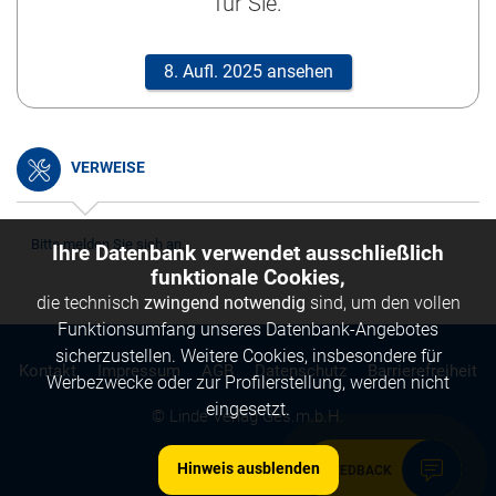
für Sie.
8. Aufl. 2025 ansehen
VERWEISE
Bitte melden Sie sich an.
Ihre Datenbank verwendet ausschließlich
funktionale Cookies,
die technisch
zwingend notwendig
sind, um den vollen
Funktionsumfang unseres Datenbank-Angebotes
sicherzustellen. Weitere Cookies, insbesondere für
Kontakt
Impressum
AGB
Datenschutz
Barrierefreiheit
Werbezwecke oder zur Profilerstellung, werden nicht
eingesetzt.
© Linde Verlag Ges.m.b.H.
Hinweis ausblenden
FEEDBACK