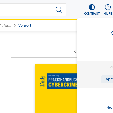
KONTRAST
HILFE
. Au...
Vorwort
VORHERIGER
NÄC
BREWI/ROYE
Fo
Praxisha
Anm
1. Aufl. 
Print-ISBN:
Neue