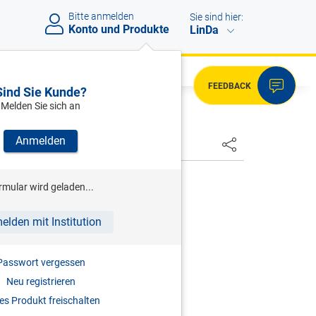
Bitte anmelden
Sie sind hier:
Konto und Produkte
LinDa
FEEDBACK
Sind Sie Kunde?
Melden Sie sich an
Anmelden
HSTER
R (HRSG)
rmular wird geladen...
ndbuch Cybercrime
elden mit Institution
2025
Passwort vergessen
978-3-7073-5175-0
Neu registrieren
s Produkt freischalten