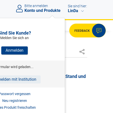
Bitte anmelden
Sie sind hier:
Konto und Produkte
LinDa
FEEDBACK
Sind Sie Kunde?
Melden Sie sich an
Anmelden
HSTER
LANG (HRSG)
rmular wird geladen...
gs- und Finanzgerichtsbarkeit - Stand und
elden mit Institution
ngsperspektiven
2025
Passwort vergessen
Neu registrieren
978-3-7073-5243-6
s Produkt freischalten