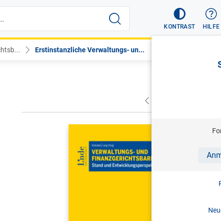
KONTRAST
HILFE
htsb...
Erstinstanzliche Verwaltungs- un...
VORHERIGER
NÄC
HOLOUBEK/
Fo
Verwaltun
Anm
Entwicklu
1. Aufl. 
Print-ISBN:
Neue