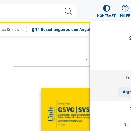
KONTRAST
HILFE
es Sozialv...
§ 14 Beziehungen zu den Angehöri...
VORHERIGER
NÄC
Fo
SONNTAG (
Anm
GSVG SVS
Sozialver
Sozialver
Neue
Jahreskom