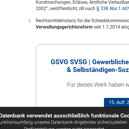
Kundmachungen, Erlässe, Amtliche Verlautbar
2002“, veröffentlicht, zB nach
§ 338 Abs 1 A
Rechtsmittelinstanz für die Schiedskommissio
2
Verwaltungsgerichtsreform
seit
1.1.2014
eing
GSVG SVSG | Gewerbliches
& Selbständigen-Soz
Für dieses Werk haben wi
15. Aufl.
 Datenbank verwendet ausschließlich funktionale Coo
Funktionsumfang unseres Datenbank-Angebotes sicherzustellen. 