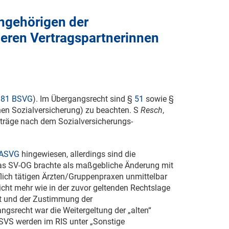
ngehörigen der
eren Vertragspartnerinnen
181 BSVG
). Im Übergangsrecht sind §
51
sowie §
hen Sozialversicherung) zu beachten. S
Resch
,
träge nach dem Sozialversicherungs-
ASVG
hingewiesen, allerdings sind die
Das SV-OG brachte als maßgebliche Änderung mit
flich tätigen Ärzten/Gruppenpraxen unmittelbar
icht mehr wie in der zuvor geltenden Rechtslage
gt und der Zustimmung der
ngsrecht war die Weitergeltung der „alten“
 SVS werden im RIS unter „Sonstige