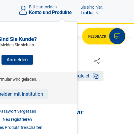
Bitte anmelden
Sie sind hier:
Konto und Produkte
LinDa
FEEDBACK
Sind Sie Kunde?
Melden Sie sich an
Anmelden
HSTER
14. Aufl. 2025
Fassungsvergleich
rmular wird geladen...
HRSG)
elden mit Institution
G | Gewerbliches
sicherungsgesetz & Selbständigen-
Passwort vergessen
sicherungsgesetz
Neu registrieren
s Produkt freischalten
mentar