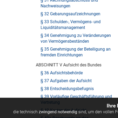
§ 31 Rechnungsabschluss und
Nachweisungen
§ 32 Gebarungsaufzeichnungen
§ 33 Schulden-, Vermögens- und
Liquiditätsmanagement
§ 34 Genehmigung zu Veränderungen
von Vermögensbeständen
§ 35 Genehmigung der Beteiligung an
fremden Einrichtungen
ABSCHNITT V Aufsicht des Bundes
§ 36 Aufsichtsbehörde
§ 37 Aufgaben der Aufsicht
§ 38 Entscheidungsbefugnis
§ 39 Vorläufige Geschäftsführung und
Vertretung
Ihre
§ 40 Kosten der Aufsicht
die technisch
zwingend notwendig
sind, um den vollen 