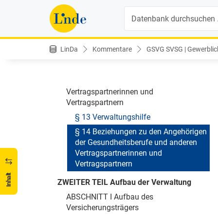
ABSCHNITT II Befreiung von Abgaben
Suche
§ 12 Persönliche und sachliche
Abgabenfreiheit
ABSCHNITT III Beziehungen des
LinDa
Kommentare
GSVG SVSG | Gewerblich
Versicherungsträgers zu den anderen
Trägern, den Angehörigen der
Gesundheitsberufe und anderen
Vertragspartnerinnen und
Vertragspartnern
§ 13 Verwaltungshilfe
§ 14 Beziehungen zu den Angehörigen
der Gesundheitsberufe und anderen
Vertragspartnerinnen und
Vertragspartnern
Inhalt
ZWEITER TEIL Aufbau der Verwaltung
ABSCHNITT I Aufbau des
Versicherungsträgers